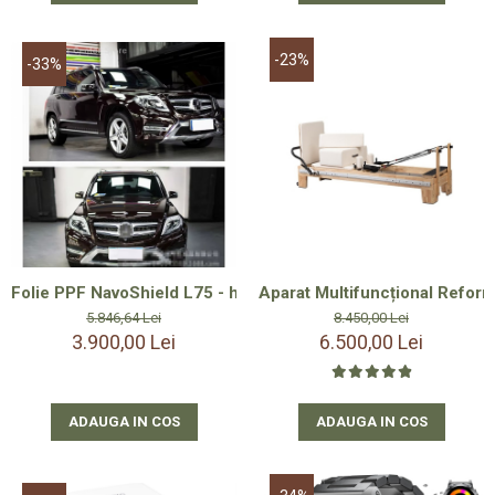
-23%
-33%
Folie PPF NavoShield L75 - hidrofoba cu Autoregenerare 19
Aparat Multifuncțional Reform
5.846,64 Lei
8.450,00 Lei
3.900,00 Lei
6.500,00 Lei
ADAUGA IN COS
ADAUGA IN COS