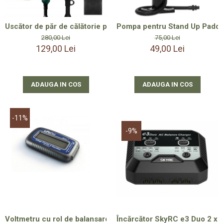
Pompa pentru Stand Up Paddle
Uscător de păr de călătorie pliabil cu difuzor, 2200 W, tehnolo
75,00 Lei
280,00 Lei
49,00 Lei
129,00 Lei
ADAUGA IN COS
ADAUGA IN COS
-11%
-9%
Încărcător SkyRC e3 Duo 2 x
Voltmetru cu rol de balansare Lipo SkyRC LiPoPal