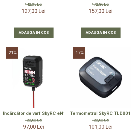
172,86 Lei
142,35 Lei
157,00 Lei
127,00 Lei
ADAUGA IN COS
ADAUGA IN COS
-21%
-17%
Încărcător de varf SkyRC eN18 NiMH
Termometrul SkyRC TLD001 
122,02 Lei
122,02 Lei
97,00 Lei
101,00 Lei