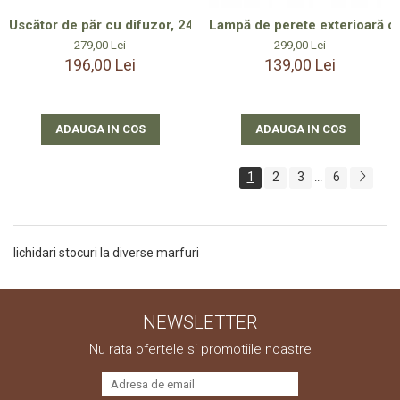
Uscător de păr cu difuzor, 2400 W, puternic, cu mai multe mod
Lampă de perete exterioară c
279,00 Lei
299,00 Lei
196,00 Lei
139,00 Lei
ADAUGA IN COS
ADAUGA IN COS
1
2
3
6
...
lichidari stocuri la diverse marfuri
NEWSLETTER
Nu rata ofertele si promotiile noastre