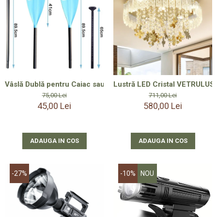
Smartwatch-Uri
STAND UP PADDLES
Textile
Textile Camera
USB
Vâslă Dublă pentru Caiac sau stand up paddle din 3 Piese - S
Lustră LED Cristal VETRULUS 
Uscatoare De Par
75,00 Lei
711,00 Lei
45,00 Lei
580,00 Lei
Voucher Cadou
Wireless
ADAUGA IN COS
ADAUGA IN COS
-27%
-10%
NOU