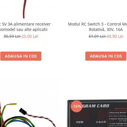
 5V 3A alimentare receiver
Modul RC Switch 3 - Control M
vomodel sau alte aplicatii
Rotativă, 30V, 16A
35,59 Lei
25,00 Lei
61,01 Lei
49,90 Lei
ADAUGA IN COS
ADAUGA IN COS
-16%