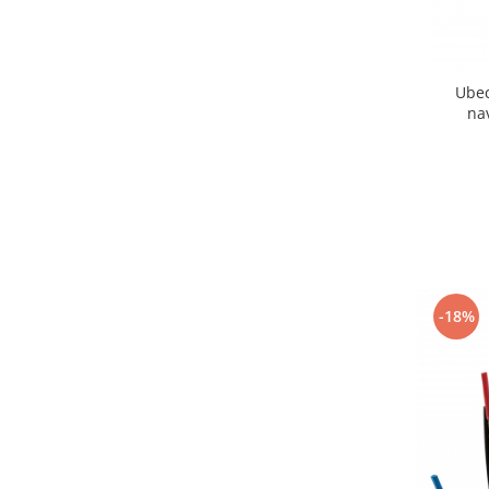
Ubec
na
-18%