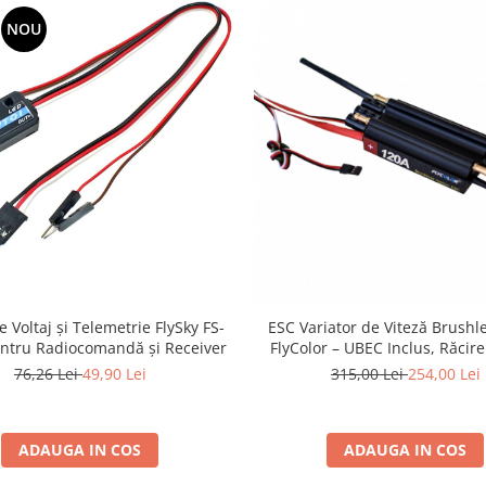
NOU
 Voltaj și Telemetrie FlySky FS-
ESC Variator de Viteză Brushl
ntru Radiocomandă și Receiver
FlyColor – UBEC Inclus, Răcir
pentru Bărci RC
76,26 Lei
49,90 Lei
315,00 Lei
254,00 Lei
ADAUGA IN COS
ADAUGA IN COS