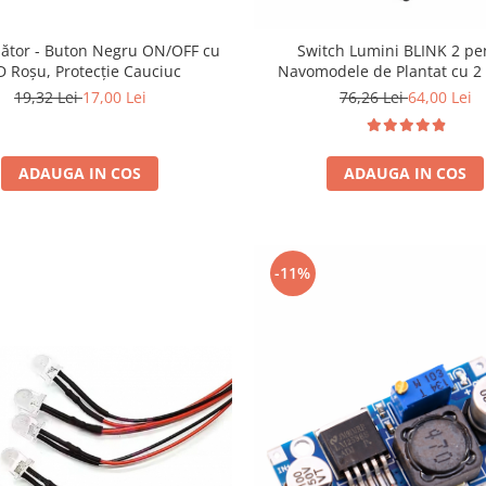
pător - Buton Negru ON/OFF cu
Switch Lumini BLINK 2 pe
D Roșu, Protecție Cauciuc
Navomodele de Plantat cu 2
Control Independent FAR & 
19,32 Lei
17,00 Lei
76,26 Lei
64,00 Lei
Semnalizare Bascular
ADAUGA IN COS
ADAUGA IN COS
-11%