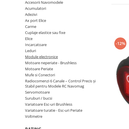
Motoare neperiate - Brushless
Accesorii Navomodele
Genti si accesorii femei
Acumulatori
Motoare Periate
Adezivi
Haine
Mufe si Conectori
Ax port Elice
Caciuli si Palarii
Carme
Radiocomenzi 6 Canale – Control
Haine Ciclism
Precis și Stabil pentru Modele RC
Cuplaje elastice sau fixe
Navomag
Elice
Haine dama
Servomotoare
-12%
Incarcatoare
Pantaloni barbati
Suruburi / bucsi
Leduri
Iluminat & electrice
Module electronice
Variatoare Esc-uri Brushless
Imbracaminte
Motoare neperiate - Brushless
Variatoare turatie - Esc-uri Periate
Motoare Periate
Incarcatoare telefoane
Mufe si Conectori
Voltmetre
Ingrijire personala & Cosmetice
Radiocomenzi 6 Canale – Control Precis și
Stabil pentru Modele RC Navomag
Playere si Boxe portabile
Servomotoare
Suruburi / bucsi
Retelistica & Supraveghere
Variatoare Esc-uri Brushless
Scule Electrice
Variatoare turatie - Esc-uri Periate
Smartwatch-uri
Voltmetre
STAND UP PADDLES