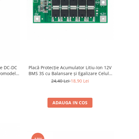
Placă Protecție Acumulator Litiu-Ion 12V
ne DC-DC
BMS 3S cu Balansare și Egalizare Celule
vomodel
40A – Siguranță & Performanță
)
24,40 Lei
18,90 Lei
ADAUGA IN COS