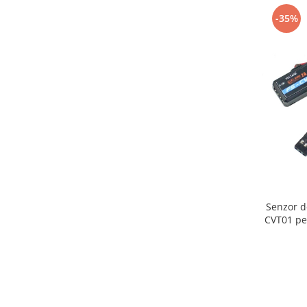
-35%
Senzor de
CVT01 pe