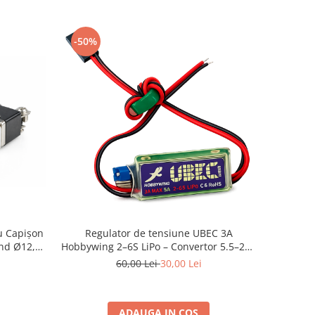
-50%
u Capişon
Regulator de tensiune UBEC 3A
nd Ø12,2
Hobbywing 2–6S LiPo – Convertor 5.5–26V
la 5V / 6V pentru receptoare și servouri
60,00 Lei
30,00 Lei
RC
ADAUGA IN COS