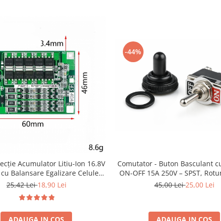
-44%
Comutator - Buton Basculant c
tecție Acumulator Litiu-Ion 16.8V
ON-OFF 15A 250V – SPST, Rotu
cu Balansare Egalizare Celule
mm
A – Siguranță & Eficiență
45,00 Lei
25,00 Lei
25,42 Lei
18,90 Lei
ADAUGA IN COS
ADAUGA IN COS