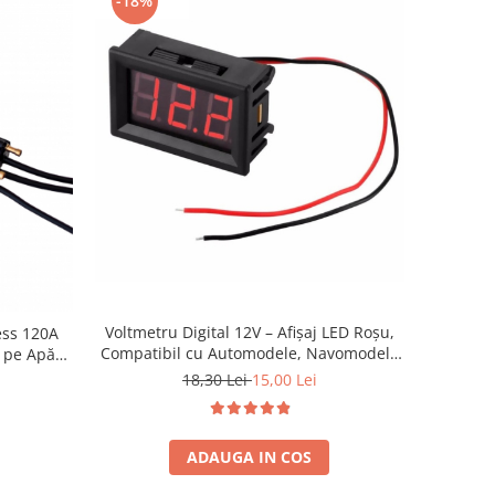
-18%
Voltmetru Digital 12V – Afișaj LED Roșu,
ess 120A
Compatibil cu Automodele, Navomodele
e pe Apă
și Aeromodele
18,30 Lei
15,00 Lei
ADAUGA IN COS