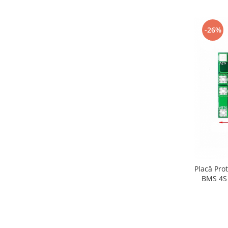
-26%
Placă Pro
BMS 4S 
40