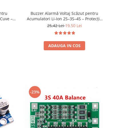
Buzzer Alarmă Voltaj Scăzut pentru
ntru
Acumulatori Li-Ion 2S–3S–4S – Protecție
 Cuve –
Baterii Litiu-Ion
Lumini,
25,42 Lei
19,50 Lei
e
ADAUGA IN COS
-23%