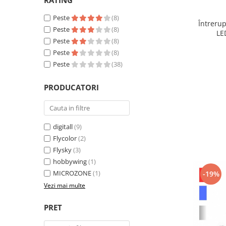
RATING
Textile
Peste
(8)
Întreru
Textile camera
Peste
(8)
LE
USB
Peste
(8)
Peste
(8)
Uscatoare de par
Peste
(38)
Voucher cadou
PRODUCATORI
Wireless
digitall
(9)
Flycolor
(2)
Flysky
(3)
hobbywing
(1)
MICROZONE
(1)
-19%
Vezi mai multe
PRET