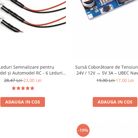
Leduri Semnalizare pentru
Sursă Coborâtoare de Tensiu
el și Automodel RC - 6 Leduri
24V / 12V → 5V 3A – UBEC Na
lbastru, Alb și Roșu, 12V
Plantat (Tensiune Fixă
28,47 Lei
23,00 Lei
19,00 Lei
17,00 Lei
ADAUGA IN COS
ADAUGA IN COS
-19%