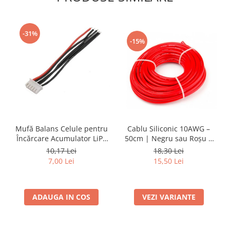
-31%
-15%
Cablu Siliconic 10AWG –
Mufă Balans Celule pentru
50cm | Negru sau Roșu |
Încărcare Acumulator LiPo
Rezistent 200°C
4S – Compatibilă cu Imax
18,30 Lei
10,17 Lei
B6, Conector JST-XH, Cablu
15,50 Lei
7,00 Lei
22AWG 20cm
VEZI VARIANTE
ADAUGA IN COS