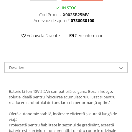
Textile
IN STOC
Cod Produs:
X0025B25MV
Textile camera
Ai nevoie de ajutor?
0736030100
USB
Uscatoare de par
Adauga la Favorite
Cere informatii
Voucher cadou
Wireless
Descriere
Baterie Li-Ion 18V 2.5Ah compatibilă cu gama Bosch Indego,
soluție ideală pentru înlocuirea acumulatorului uzat și pentru
readucerea robotului de tuns iarba la performanță optimă.
Oferă autonomie stabilă, încărcare eficientă și durată lungă de
viață.
Proiectată pentru fiabilitate în sezonul de grădinărit, această
baterie este un înlocuitor compatibil pentru codurile originale