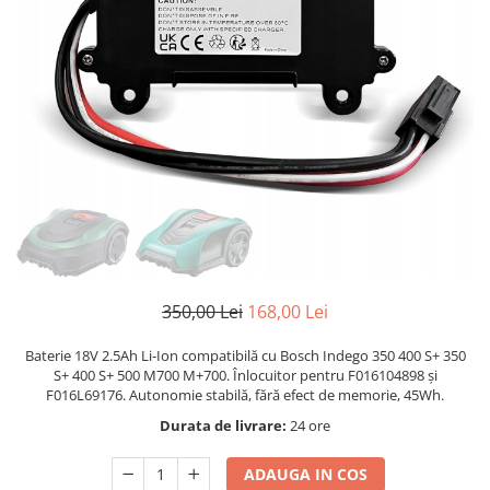
Motoare neperiate - Brushless
Genti si accesorii femei
Motoare Periate
Haine
Mufe si Conectori
Caciuli si Palarii
Radiocomenzi 6 Canale – Control
Haine Ciclism
Precis și Stabil pentru Modele RC
Navomag
Haine dama
Servomotoare
Pantaloni barbati
Suruburi / bucsi
Iluminat & electrice
Variatoare Esc-uri Brushless
Imbracaminte
Variatoare turatie - Esc-uri Periate
Incarcatoare telefoane
Voltmetre
Ingrijire personala & Cosmetice
350,00 Lei
168,00 Lei
Playere si Boxe portabile
Baterie 18V 2.5Ah Li-Ion compatibilă cu Bosch Indego 350 400 S+ 350
Retelistica & Supraveghere
S+ 400 S+ 500 M700 M+700. Înlocuitor pentru F016104898 și
F016L69176. Autonomie stabilă, fără efect de memorie, 45Wh.
Scule Electrice
Durata de livrare:
24 ore
Smartwatch-uri
ADAUGA IN COS
STAND UP PADDLES