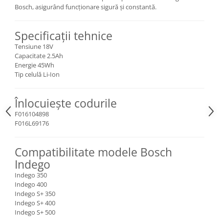
Bosch, asigurând funcționare sigură și constantă.
Specificații tehnice
Tensiune 18V
Capacitate 2.5Ah
Energie 45Wh
Tip celulă Li-Ion
Înlocuiește codurile
F016104898
F016L69176
Compatibilitate modele Bosch
Indego
Indego 350
Indego 400
Indego S+ 350
Indego S+ 400
Indego S+ 500