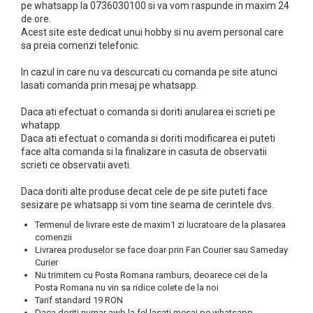
pe whatsapp la 0736030100 si va vom raspunde in maxim 24
Module Electronice
Gaming
de ore.
Motoare Neperiate - Brushless
Acest site este dedicat unui hobby si nu avem personal care
Genti Si Accesorii Femei
sa preia comenzi telefonic.
Motoare Periate
Haine
In cazul in care nu va descurcati cu comanda pe site atunci
Mufe Si Conectori
lasati comanda prin mesaj pe whatsapp.
Caciuli si Palarii
Radiocomenzi 6 Canale –
Haine Ciclism
Daca ati efectuat o comanda si doriti anularea ei scrieti pe
Control Precis Și Stabil Pentru
Haine dama
whatapp.
Daca ati efectuat o comanda si doriti modificarea ei puteti
Modele RC Navomag
Pantaloni barbati
Servomotoare
face alta comanda si la finalizare in casuta de observatii
Iluminat & Electrice
scrieti ce observatii aveti.
Suruburi / Bucsi
Imbracaminte
Daca doriti alte produse decat cele de pe site puteti face
Variatoare Esc-Uri Brushless
sesizare pe whatsapp si vom tine seama de cerintele dvs.
Incarcatoare Telefoane
Variatoare Turatie - Esc-Uri
Termenul de livrare este de maxim1 zi lucratoare de la plasarea
Ingrijire Personala & Cosmetice
Periate
comenzii
Livrarea produselor se face doar prin Fan Courier sau Sameday
Playere Si Boxe Portabile
Voltmetre
Curier
Nu trimitem cu Posta Romana ramburs, deoarece cei de la
Retelistica & Supraveghere
Posta Romana nu vin sa ridice colete de la noi
Tarif standard 19 RON
Scule Electrice
Daca doriti numar awb la fel lasati mesaj pe whatsapp