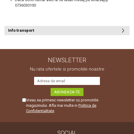
0736030100
Smartwatch-Uri
STAND UP PADDLES
Textile
Info transport
Textile Camera
USB
Uscatoare De Par
NEWSLETTER
Nu rata ofertele si promotiile noastre
Voucher Cadou
Wireless
Vreau sa primesc newsletter cu promotiile
magazinului. Afla mai multe in
Politica de
Confidentialitate
SOCIAL