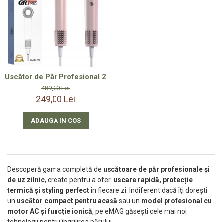
Smartwatch-Uri
STAND UP PADDLES
Textile
Textile Camera
Uscător de Păr Profesional 2200W cu Difuzor Magnetic și Cont
USB
489,00 Lei
Uscatoare De Par
249,00 Lei
Voucher Cadou
ADAUGA IN COS
Wireless
Descoperă gama completă de
uscătoare de păr profesionale și
de uz zilnic
, create pentru a oferi
uscare rapidă, protecție
termică și styling perfect
în fiecare zi. Indiferent dacă îți dorești
un
uscător compact pentru acasă
sau un
model profesional cu
motor AC și funcție ionică
, pe eMAG găsești cele mai noi
tehnologii pentru îngrijirea părului.