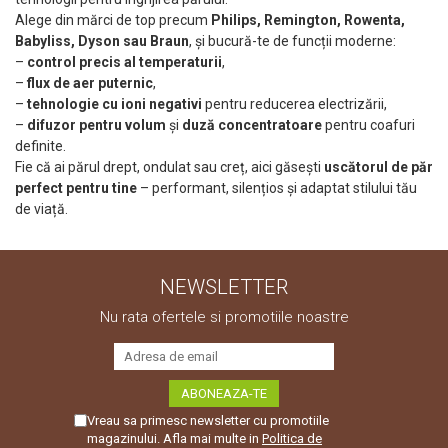
Alege din mărci de top precum
Philips, Remington, Rowenta,
Babyliss, Dyson sau Braun
, și bucură-te de funcții moderne:
–
control precis al temperaturii
,
–
flux de aer puternic
,
–
tehnologie cu ioni negativi
pentru reducerea electrizării,
–
difuzor pentru volum
și
duză concentratoare
pentru coafuri
definite.
Fie că ai părul drept, ondulat sau creț, aici găsești
uscătorul de păr
perfect pentru tine
– performant, silențios și adaptat stilului tău
de viață.
NEWSLETTER
Nu rata ofertele si promotiile noastre
Vreau sa primesc newsletter cu promotiile
magazinului. Afla mai multe in
Politica de