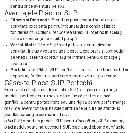
de reparații și rucsacuri portabile, astfel încât să fii pregătit
pentru orice aventură pe apă.
Avantajele Plăcilor SUP
Fitness și Distracție:
Stand-up paddleboarding-ul este o
activitate excelentă pentru îmbunătățirea condiției fizice,
tonifierea mușchilor și reducerea stresului, oferind în același
timp o experiență de neuitat pe apă.
Versatilitate:
Plăcile SUP sunt potrivite pentru diverse
activități, inclusiv yoga pe apă, pescuit, explorare și competiții
de viteză, oferind oportunități nelimitate pentru distracție și
aventură.
Portabilitate:
Plăcile SUP gonflabile sunt ușor de transportat și
depozitat, făcându-le perfecte pentru excursii și vacanțe.
Găsește Placa SUP Perfectă
Explorând colecția noastră de plăci SUP, vei găsi cu siguranță
modelul perfect pentru nevoile tale. Fie că preferi o placă
gonflabilă pentru portabilitate sau una rigidă pentru performanțe
maxime, avem tot ce ai nevoie pentru a te bucura de stand-up
paddleboarding la cel mai înalt nivel.
plăci SUP, stand-up paddle, SUP pentru începători, SUP avansați,
plăci paddleboarding, accesorii SUP, plăci paddleboard gonflabile,