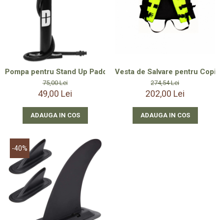
Smartwatch-Uri
STAND UP PADDLES
Textile
Textile Camera
Pompa pentru Stand Up Paddle SUP - Second Hand Verificată
Vesta de Salvare pentru Copii 
USB
75,00 Lei
274,54 Lei
49,00 Lei
202,00 Lei
Uscatoare De Par
Voucher Cadou
ADAUGA IN COS
ADAUGA IN COS
Wireless
-40%