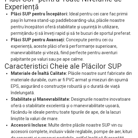
Experiență
Plăci SUP pentru Începători:
Ideal pentru cei care fac primii
pași în lumea stand-up paddleboarding-ului, plăcile noastre
pentru începători oferă stabilitate și ușurință în utilizare,
permițându-ți să înveți rapid și să te bucuri de sportul preferat.
Plăci SUP pentru Avansați:
Concepute pentru cei cu
experiență, aceste plăci oferă performanțe superioare,
manevrabilitate și viteză, fiind perfecte pentru aventuri
palpitante pe valuri sau pe ape calme.
Caracteristici Cheie ale Plăcilor SUP
Materiale de Înaltă Calitate:
Plăcile noastre sunt fabricate din
materiale durabile, cum ar fi PVC armat și miezuri din spumă
EPS, asigurând o construcție robustă și o durată de viață
îndelungată.
Stabilitate și Manevrabilitate:
Designurile noastre inovatoare
oferă o stabilitate excelentă și o manevrabilitate ușoară,
făcându-le ideale pentru toate tipurile de ape, de la lacuri
liniștite la valuri de mare.
Accesorii Incluse:
Multe dintre plăcile noastre SUP vin cu
accesorii complete, inclusiv vâsle reglabile, pompe de aer, kituri