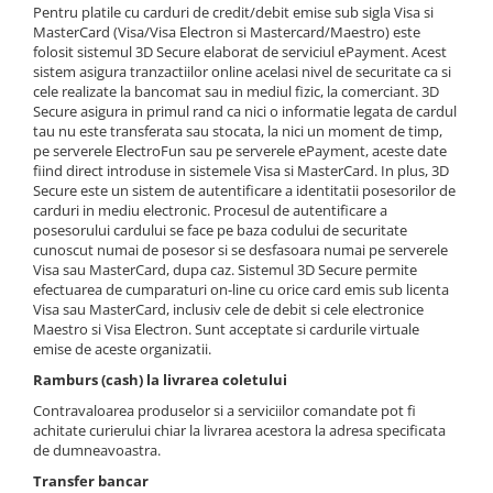
Motoare neperiate - Brushless
Pentru platile cu carduri de credit/debit emise sub sigla Visa si
Genti si accesorii femei
MasterCard (Visa/Visa Electron si Mastercard/Maestro) este
Motoare Periate
folosit sistemul 3D Secure elaborat de serviciul ePayment. Acest
Haine
Mufe si Conectori
sistem asigura tranzactiilor online acelasi nivel de securitate ca si
Caciuli si Palarii
cele realizate la bancomat sau in mediul fizic, la comerciant. 3D
Radiocomenzi 6 Canale – Control
Secure asigura in primul rand ca nici o informatie legata de cardul
Haine Ciclism
Precis și Stabil pentru Modele RC
tau nu este transferata sau stocata, la nici un moment de timp,
Navomag
Haine dama
pe serverele ElectroFun sau pe serverele ePayment, aceste date
Servomotoare
fiind direct introduse in sistemele Visa si MasterCard. In plus, 3D
Pantaloni barbati
Secure este un sistem de autentificare a identitatii posesorilor de
Suruburi / bucsi
Iluminat & electrice
carduri in mediu electronic. Procesul de autentificare a
Variatoare Esc-uri Brushless
posesorului cardului se face pe baza codului de securitate
Imbracaminte
cunoscut numai de posesor si se desfasoara numai pe serverele
Variatoare turatie - Esc-uri Periate
Visa sau MasterCard, dupa caz. Sistemul 3D Secure permite
Incarcatoare telefoane
efectuarea de cumparaturi on-line cu orice card emis sub licenta
Voltmetre
Ingrijire personala & Cosmetice
Visa sau MasterCard, inclusiv cele de debit si cele electronice
Maestro si Visa Electron. Sunt acceptate si cardurile virtuale
Playere si Boxe portabile
emise de aceste organizatii.
Retelistica & Supraveghere
Ramburs (cash) la livrarea coletului
Scule Electrice
Contravaloarea produselor si a serviciilor comandate pot fi
achitate curierului chiar la livrarea acestora la adresa specificata
Smartwatch-uri
de dumneavoastra.
STAND UP PADDLES
Transfer bancar