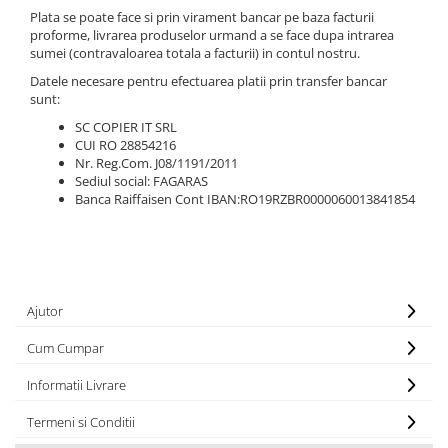
Plata se poate face si prin virament bancar pe baza facturii
Textile
proforme, livrarea produselor urmand a se face dupa intrarea
Textile camera
sumei (contravaloarea totala a facturii) in contul nostru.
USB
Datele necesare pentru efectuarea platii prin transfer bancar
sunt:
Uscatoare de par
SC COPIER IT SRL
Voucher cadou
CUI RO 28854216
Nr. Reg.Com. J08/1191/2011
Wireless
Sediul social: FAGARAS
Banca Raiffaisen Cont IBAN:RO19RZBR0000060013841854
Ajutor
Cum Cumpar
Informatii Livrare
Termeni si Conditii