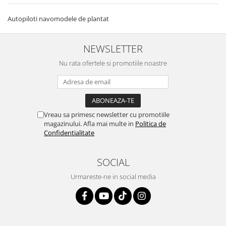
Textile
Autopiloti navomodele de plantat
Textile camera
USB
NEWSLETTER
Uscatoare de par
Nu rata ofertele si promotiile noastre
Voucher cadou
Wireless
Vreau sa primesc newsletter cu promotiile
magazinului. Afla mai multe in
Politica de
Confidentialitate
SOCIAL
Urmareste-ne in social media