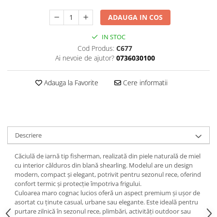
Textile
ADAUGA IN COS
Textile camera
IN STOC
USB
Cod Produs:
C677
Uscatoare de par
Ai nevoie de ajutor?
0736030100
Voucher cadou
Adauga la Favorite
Cere informatii
Wireless
Descriere
Căciulă de iarnă tip fisherman, realizată din piele naturală de miel
cu interior călduros din blană shearling. Modelul are un design
modern, compact și elegant, potrivit pentru sezonul rece, oferind
confort termic și protecție împotriva frigului.
Culoarea maro cognac lucios oferă un aspect premium și ușor de
asortat cu ținute casual, urbane sau elegante. Este ideală pentru
purtare zilnică în sezonul rece, plimbări, activități outdoor sau