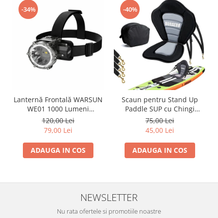
-34%
-40%
Lanternă Frontală WARSUN
Scaun pentru Stand Up
WE01 1000 Lumeni
Paddle SUP cu Chingi
Reîncărcabilă USB IP67
Reglabile - Second Hand
120,00 Lei
75,00 Lei
Senzor Mișcare 40h
Verificat
79,00 Lei
45,00 Lei
Autonomie
ADAUGA IN COS
ADAUGA IN COS
NEWSLETTER
Nu rata ofertele si promotiile noastre