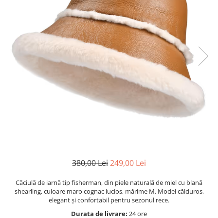
Motoare neperiate - Brushless
Genti si accesorii femei
Motoare Periate
Haine
Mufe si Conectori
Caciuli si Palarii
Radiocomenzi 6 Canale – Control
Haine Ciclism
Precis și Stabil pentru Modele RC
Navomag
Haine dama
Servomotoare
Pantaloni barbati
Suruburi / bucsi
Iluminat & electrice
Variatoare Esc-uri Brushless
Imbracaminte
Variatoare turatie - Esc-uri Periate
Incarcatoare telefoane
Voltmetre
Ingrijire personala & Cosmetice
Playere si Boxe portabile
380,00 Lei
249,00 Lei
Retelistica & Supraveghere
Scule Electrice
Căciulă de iarnă tip fisherman, din piele naturală de miel cu blană
shearling, culoare maro cognac lucios, mărime M. Model călduros,
Smartwatch-uri
elegant și confortabil pentru sezonul rece.
STAND UP PADDLES
Durata de livrare:
24 ore