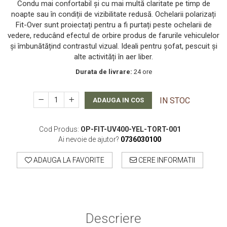
Condu mai confortabil și cu mai multă claritate pe timp de
Smartwatch-Uri
noapte sau în condiții de vizibilitate redusă. Ochelarii polarizați
Fit-Over sunt proiectați pentru a fi purtați peste ochelarii de
STAND UP PADDLES
vedere, reducând efectul de orbire produs de farurile vehiculelor
și îmbunătățind contrastul vizual. Ideali pentru șofat, pescuit și
Textile
alte activități în aer liber.
Textile Camera
Durata de livrare:
24 ore
USB
IN STOC
Uscatoare De Par
ADAUGA IN COS
Voucher Cadou
Cod Produs:
OP-FIT-UV400-YEL-TORT-001
Wireless
Ai nevoie de ajutor?
0736030100
ADAUGA LA FAVORITE
CERE INFORMATII
Descriere