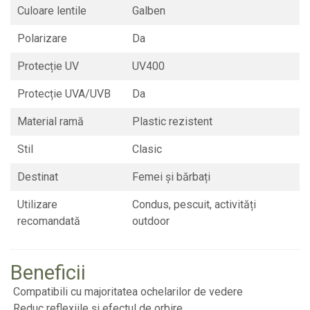
Culoare lentile
Galben
Polarizare
Da
Protecție UV
UV400
Protecție UVA/UVB
Da
Material ramă
Plastic rezistent
Stil
Clasic
Destinat
Femei și bărbați
Utilizare
Condus, pescuit, activități
recomandată
outdoor
Beneficii
Compatibili cu majoritatea ochelarilor de vedere
Reduc reflexiile și efectul de orbire