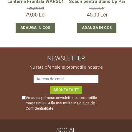
Lanternă Frontală WARSUN WE01 1000 Lumeni Reîncărcabi
Scaun pentru Stand Up Paddle
120,00 Lei
75,00 Lei
79,00 Lei
45,00 Lei
ADAUGA IN COS
ADAUGA IN COS
NEWSLETTER
Nu rata ofertele si promotiile noastre
Vreau sa primesc newsletter cu promotiile
magazinului. Afla mai multe in
Politica de
Confidentialitate
SOCIAL