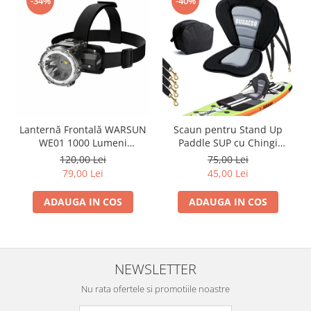
-34%
-40%
Lanternă Frontală WARSUN
Scaun pentru Stand Up
WE01 1000 Lumeni
Paddle SUP cu Chingi
Reîncărcabilă USB IP67
Reglabile - Second Hand
120,00 Lei
75,00 Lei
Senzor Mișcare 40h
Verificat
79,00 Lei
45,00 Lei
Autonomie
ADAUGA IN COS
ADAUGA IN COS
NEWSLETTER
Nu rata ofertele si promotiile noastre