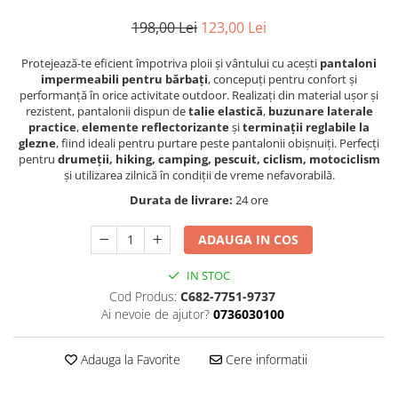
Textile
198,00 Lei
123,00 Lei
Textile camera
Protejează-te eficient împotriva ploii și vântului cu acești
pantaloni
USB
impermeabili pentru bărbați
, concepuți pentru confort și
performanță în orice activitate outdoor. Realizați din material ușor și
Uscatoare de par
rezistent, pantalonii dispun de
talie elastică
,
buzunare laterale
Voucher cadou
practice
,
elemente reflectorizante
și
terminații reglabile la
glezne
, fiind ideali pentru purtare peste pantalonii obișnuiți. Perfecți
Wireless
pentru
drumeții, hiking, camping, pescuit, ciclism, motociclism
și utilizarea zilnică în condiții de vreme nefavorabilă.
Durata de livrare:
24 ore
ADAUGA IN COS
IN STOC
Cod Produs:
C682-7751-9737
Ai nevoie de ajutor?
0736030100
Adauga la Favorite
Cere informatii