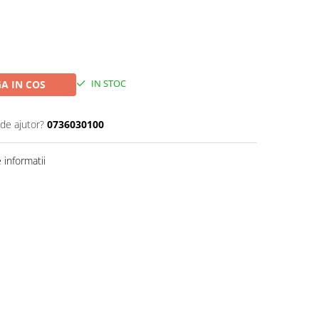
IN STOC
A IN COS
 de ajutor?
0736030100
informatii