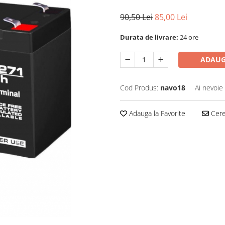
90,50 Lei
85,00 Lei
Durata de livrare:
24 ore
ADAUG
Cod Produs:
navo18
Ai nevoie
Adauga la Favorite
Cere 