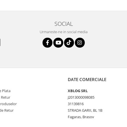
SOCIAL
Urmareste-ne in social media
DATE COMERCIALE
 Plata
XBLOG SRL
e Retur
J2013000098085
Produselor
31139816
de Retur
STRADA GARII, BL 1B
Fagaras, Brasov