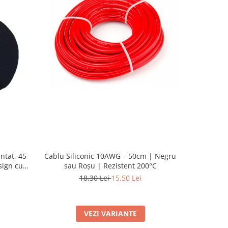
-23%
Cablu Siliconic 10AWG – 50cm | Negru
ntat, 45
Servomot
sau Roșu | Rezistent 200°C
sign cu
6221mg
d
18,30 Lei
15,50 Lei
VEZI VARIANTE