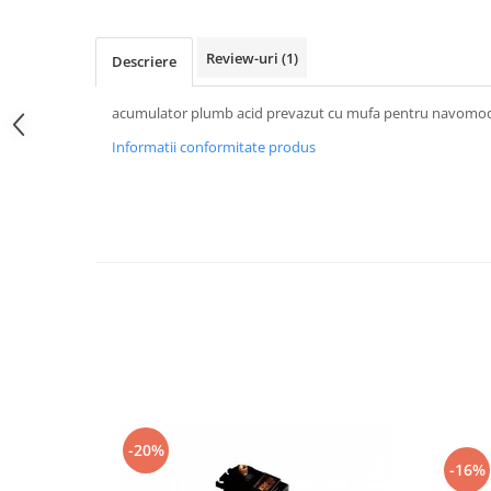
Textile
Textile camera
Review-uri
(1)
Descriere
USB
acumulator plumb acid prevazut cu mufa pentru navomod
Uscatoare de par
Informatii conformitate produs
Voucher cadou
Wireless
-20%
-16%