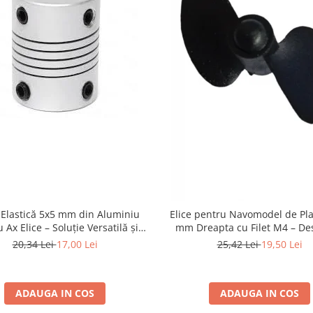
Elastică 5x5 mm din Aluminiu
Elice pentru Navomodel de Pla
 Ax Elice – Soluție Versatilă și
mm Dreapta cu Filet M4 – De
Durabilă
Două Pale și Vârf Rotun
20,34 Lei
17,00 Lei
25,42 Lei
19,50 Lei
ADAUGA IN COS
ADAUGA IN COS