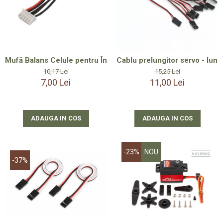
Mufă Balans Celule pentru Încărcare Acumulator LiPo 4S – 
Cablu prelungitor servo - lun
10,17 Lei
15,25 Lei
7,00 Lei
11,00 Lei
ADAUGA IN COS
ADAUGA IN COS
-23%
NOU
-37%