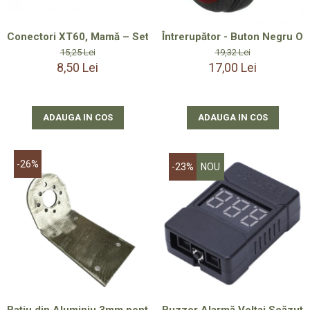
Conectori XT60, Mamă – Set 5 Bucăți | Mufe Electronice de
Întrerupător - Buton Negru O
15,25 Lei
19,32 Lei
8,50 Lei
17,00 Lei
ADAUGA IN COS
ADAUGA IN COS
-26%
-23%
NOU
Batiu din Aluminiu 3mm pentru Motor cu Perii 755 40 și Moto
Buzzer Alarmă Voltaj Scăzut p