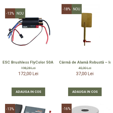
-18%
NOU
-13%
NOU
ESC Brushless FlyColor 50A 2-6S LiPo + Litiu Ion, UBEC Inclu
Cârmă de Alamă Robustă – Ide
198,28 Lei
45,00 Lei
172,00 Lei
37,00 Lei
ADAUGA IN COS
ADAUGA IN COS
-16%
-13%