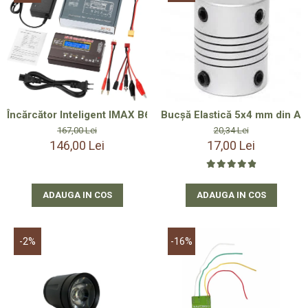
Încărcător Inteligent IMAX B6 V3 80W 6A + Alimentator SAGEM
Bucșă Elastică 5x4 mm din Alum
167,00 Lei
20,34 Lei
146,00 Lei
17,00 Lei
ADAUGA IN COS
ADAUGA IN COS
-2%
-16%