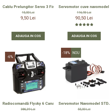
Cablu Prelungitor Servo 3 Fire Tată–Tată 15 cm – Compatibil
Servomotor cuve navomodel 20
15,00 Lei
116,93 Lei
9,50 Lei
90,50 Lei
ADAUGA IN COS
ADAUGA IN COS
-18%
NOU
-6%
Radiocomandă Flysky 6 Canale - 2.4GHz pentru Dronă, Navom
Servomotor Navomodel STDJX 
386,39 Lei
55,00 Lei