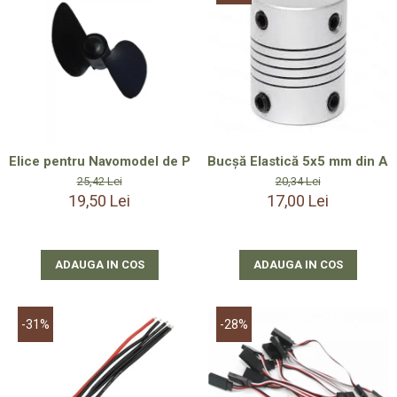
Smartwatch-Uri
STAND UP PADDLES
Textile
Textile Camera
USB
Elice pentru Navomodel de Plantat, 45 mm Dreapta cu Filet M
Bucșă Elastică 5x5 mm din Alum
Uscatoare De Par
25,42 Lei
20,34 Lei
19,50 Lei
17,00 Lei
Voucher Cadou
Wireless
ADAUGA IN COS
ADAUGA IN COS
-31%
-28%