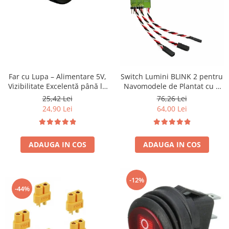
Far cu Lupa – Alimentare 5V,
Switch Lumini BLINK 2 pentru
Vizibilitate Excelentă până la
Navomodele de Plantat cu 2
40m
Cuve – Control Independent
25,42 Lei
76,26 Lei
FAR & Lumini, Semnalizare
24,90 Lei
64,00 Lei
Basculare
ADAUGA IN COS
ADAUGA IN COS
-12%
-44%