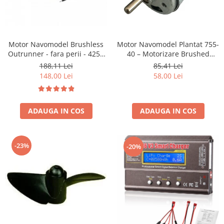
Motor Navomodel Brushless
Motor Navomodel Plantat 755-
Outrunner - fara perii - 4250
40 – Motorizare Brushed
800kv
Economică și Fiabilă
188,11 Lei
85,41 Lei
148,00 Lei
58,00 Lei
ADAUGA IN COS
ADAUGA IN COS
-23%
-20%