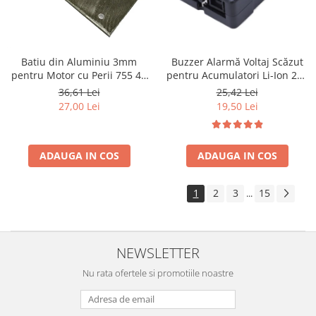
Batiu din Aluminiu 3mm
Buzzer Alarmă Voltaj Scăzut
pentru Motor cu Perii 755 40
pentru Acumulatori Li-Ion 2S–
și Motor Navomodel
3S–4S – Protecție Baterii Litiu-
36,61 Lei
25,42 Lei
Brushless Outrunner - fara
Ion
27,00 Lei
19,50 Lei
perii - 4250 800kv
ADAUGA IN COS
ADAUGA IN COS
1
2
3
15
...
NEWSLETTER
Nu rata ofertele si promotiile noastre