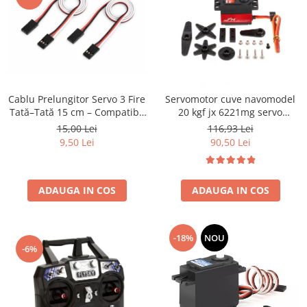
Cablu Prelungitor Servo 3 Fire
Servomotor cuve navomodel
Tată–Tată 15 cm – Compatibil
20 kgf jx 6221mg servo
RC și Navomodele
accesorii incluse
15,00 Lei
116,93 Lei
9,50 Lei
90,50 Lei
ADAUGA IN COS
ADAUGA IN COS
-18%
NOU
-6%