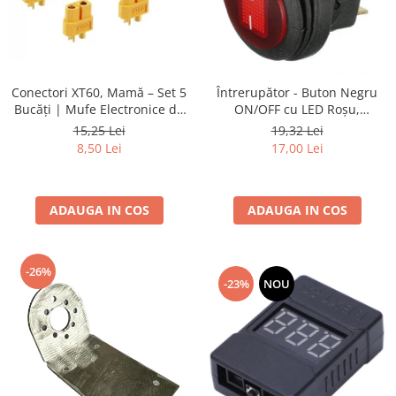
Conectori XT60, Mamă – Set 5
Întrerupător - Buton Negru
Bucăți | Mufe Electronice de
ON/OFF cu LED Roșu,
Înaltă Calitate
Protecție Cauciuc
15,25 Lei
19,32 Lei
8,50 Lei
17,00 Lei
ADAUGA IN COS
ADAUGA IN COS
-26%
-23%
NOU