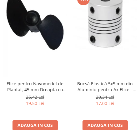
Textile
Textile camera
USB
Uscatoare de par
Voucher cadou
Wireless
Elice pentru Navomodel de
Bucșă Elastică 5x5 mm din
Plantat, 45 mm Dreapta cu
Aluminiu pentru Ax Elice –
Filet M4 – Design cu Două
Soluție Versatilă și Durabilă
25,42 Lei
20,34 Lei
Pale și Vârf Rotund
19,50 Lei
17,00 Lei
ADAUGA IN COS
ADAUGA IN COS