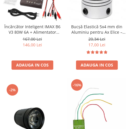
Încărcător Inteligent IMAX B6
Bucșă Elastică 5x4 mm din
V3 80W 6A + Alimentator
Aluminiu pentru Ax Elice –
SAGEM – Pachet Promoțional
Soluție Versatilă și Durabilă
167,00 Lei
20,34 Lei
pentru Acumulatori 2S-6S
146,00 Lei
17,00 Lei
LiPo, Li-Ion, LiHV, LiFe, NiMH,
NiCd și Plumb, cu Alimentator
AC Inclus
ADAUGA IN COS
ADAUGA IN COS
-16%
-2%