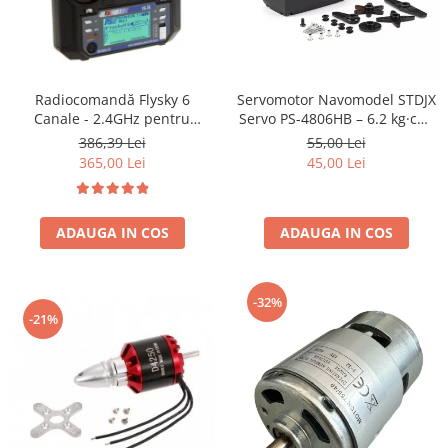
Radiocomandă Flysky 6
Servomotor Navomodel STDJX
Canale - 2.4GHz pentru
Servo PS-4806HB – 6.2 kg·cm,
Dronă, Navomodel,
Analog, Angrenaje Plastic,
386,39 Lei
55,00 Lei
Aeromodel și Barcă de Nădit
Ideal pentru Cârmă
365,00 Lei
45,00 Lei
ADAUGA IN COS
ADAUGA IN COS
-32%
-21%