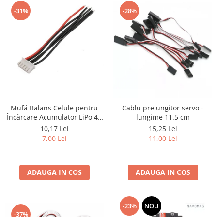
-31%
-28%
Mufă Balans Celule pentru
Cablu prelungitor servo -
Încărcare Acumulator LiPo 4S
lungime 11.5 cm
– Compatibilă cu Imax B6,
10,17 Lei
15,25 Lei
Conector JST-XH, Cablu
7,00 Lei
11,00 Lei
22AWG 20cm
ADAUGA IN COS
ADAUGA IN COS
-23%
NOU
-37%