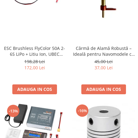
ESC Brushless FlyColor 50A 2-
Cârmă de Alamă Robustă –
6S LiPo + Litiu Ion, UBEC
Ideală pentru Navomodele cu
Inclus – Performanță și Răcire
Motoare Brushless și Periate
198,28 Lei
45,00 Lei
Eficientă pentru Bărci RC
172,00 Lei
37,00 Lei
ADAUGA IN COS
ADAUGA IN COS
-16%
-13%