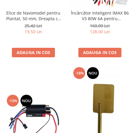
Elice de Navomodel pentru
Încărcător Inteligent IMAX B6
Plantat, 50 mm, Dreapta cu
V3 80W 6A pentru
Filet M4 – Design cu Două
Acumulatori LiPo, Li-Ion, LiHV,
25,42 Lei
160,00 Lei
Pale
LiFe, NiMH, NiCd și Plumb, cu
19,50 Lei
128,00 Lei
Alimentator AC Inclus
ADAUGA IN COS
ADAUGA IN COS
-18%
NOU
-13%
NOU