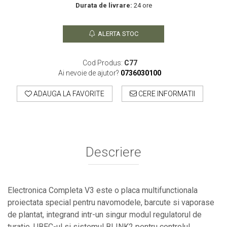
Durata de livrare:
24 ore
ALERTA STOC
Cod Produs:
C77
Ai nevoie de ajutor?
0736030100
ADAUGA LA FAVORITE
CERE INFORMATII
Descriere
Electronica Completa V3 este o placa multifunctionala
proiectata special pentru navomodele, barcute si vaporase
de plantat, integrand intr-un singur modul regulatorul de
turatie, UBEC-ul si sistemul BLINK2 pentru controlul