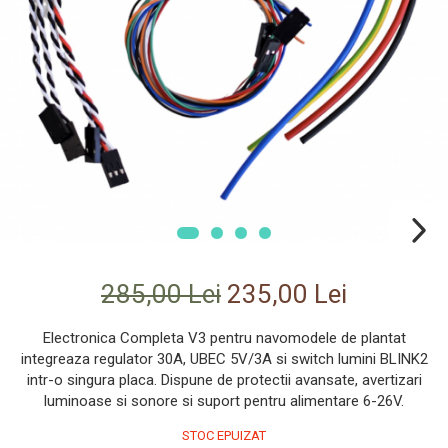
Smartwatch-Uri
STAND UP PADDLES
Textile
Textile Camera
USB
Uscatoare De Par
Voucher Cadou
Wireless
285,00 Lei
235,00 Lei
Electronica Completa V3 pentru navomodele de plantat
integreaza regulator 30A, UBEC 5V/3A si switch lumini BLINK2
intr-o singura placa. Dispune de protectii avansate, avertizari
luminoase si sonore si suport pentru alimentare 6-26V.
STOC EPUIZAT