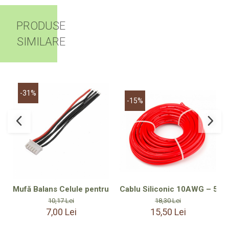
PRODUSE
SIMILARE
-31%
-15%
Cablu Siliconic 10AWG – 50cm
Mufă Balans Celule pentru Încărcare Acumulator LiPo 4S 
18,30 Lei
10,17 Lei
15,50 Lei
7,00 Lei