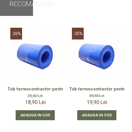
RECOMANDARI
-26%
-35%
Tub termocontractor pentru pachete acumulatori 18650 la
Tub termocontractor pentru 
25,42 Lei
30,50 Lei
18,90 Lei
19,90 Lei
ADAUGA IN COS
ADAUGA IN COS