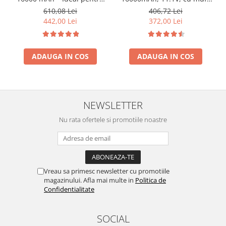
XT60, Capacitate Mare
motoare periate sau de
406,72 Lei
610,08 Lei
viteză
372,00 Lei
442,00 Lei
ADAUGA IN COS
ADAUGA IN COS
NEWSLETTER
Nu rata ofertele si promotiile noastre
Vreau sa primesc newsletter cu promotiile
magazinului. Afla mai multe in
Politica de
Confidentialitate
SOCIAL