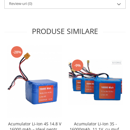
Review-uri
(0)
PRODUSE SIMILARE
-28%
-9%
Acumulator Li-Ion 3S -
Acumulator Li-Ion 4S 14.8 V
16000mAh, 11.1V, cu mufă
16000 mAh – Ideal pentru