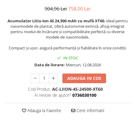
Textile
904,96 Lei
758,00 Lei
Textile camera
Acumulator Litiu-Ion 4S 24,500 mAh cu mufă XT60
, ideal pentru
USB
navomodele de plantat, oferă autonomie extinsă, afișaj integrat
pentru nivelul de încărcare și compatibilitate perfectă cu diverse
Uscatoare de par
modele de navomodele.
Voucher cadou
Compact și ușor, asigură performanță și fiabilitate în orice condiții.
Wireless
IN STOC
Data de livrare:
Miercuri, 12.08.2026
ADAUGA IN COS
Cod Produs:
AC-LIION-4S-24500-XT60
Ai nevoie de ajutor?
0736030100
Adauga la Favorite
Cere informatii