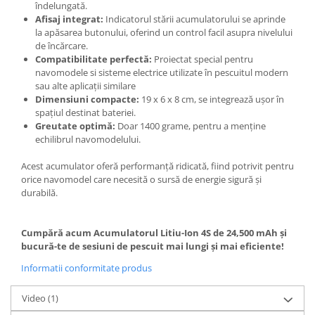
îndelungată.
Afisaj integrat:
Indicatorul stării acumulatorului se aprinde
la apăsarea butonului, oferind un control facil asupra nivelului
de încărcare.
Compatibilitate perfectă:
Proiectat special pentru
navomodele si sisteme electrice utilizate în pescuitul modern
sau alte aplicații similare
Dimensiuni compacte:
19 x 6 x 8 cm, se integrează ușor în
spațiul destinat bateriei.
Greutate optimă:
Doar 1400 grame, pentru a menține
echilibrul navomodelului.
Acest acumulator oferă performanță ridicată, fiind potrivit pentru
orice navomodel care necesită o sursă de energie sigură și
durabilă.
Cumpără acum Acumulatorul Litiu-Ion 4S de 24,500 mAh și
bucură-te de sesiuni de pescuit mai lungi și mai eficiente!
Informatii conformitate produs
Video
(1)