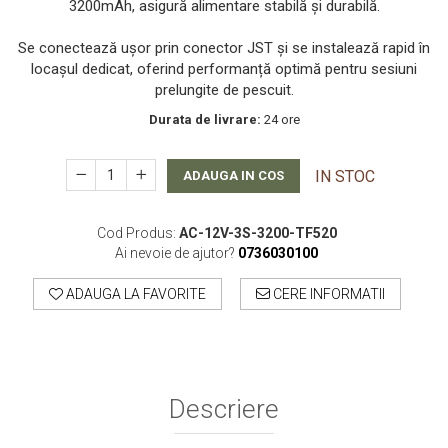
3200mAh, asigură alimentare stabilă și durabilă.
Smartwatch-Uri
Se conectează ușor prin conector JST și se instalează rapid în
STAND UP PADDLES
locașul dedicat, oferind performanță optimă pentru sesiuni
prelungite de pescuit.
Textile
Durata de livrare:
24 ore
Textile Camera
USB
IN STOC
ADAUGA IN COS
Uscatoare De Par
Voucher Cadou
Cod Produs:
AC-12V-3S-3200-TF520
Ai nevoie de ajutor?
0736030100
Wireless
ADAUGA LA FAVORITE
CERE INFORMATII
Descriere