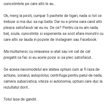
Module Electronice
cunostintele pe care altii le au...
Gaming
Motoare Neperiate - Brushless
Genti Si Accesorii Femei
Ok, merg la pesti, cumpar 5 pachete de tigari, nada si tot ce
Motoare Periate
trebuie si ma duc sa rup balta. Dar nu e prima oara cand altii
Haine
pleaca satisfacuti iar eu nu. De ce? Pentru ca nu am nada,
Mufe Si Conectori
Caciuli si Palarii
bat, scule, cunostinte si experienta sa scot afara monstrii cu
Radiocomenzi 6 Canale –
Haine Ciclism
care altii se lauda in pozele de Instagram sau Facebook.
Control Precis Și Stabil Pentru
Haine dama
Modele RC Navomag
Pantaloni barbati
Servomotoare
Ma multumesc cu relaxarea si atat sau vin cat de cat
Iluminat & Electrice
pregatit ca fac si eu acele poze si sa plec satisfacut...
Suruburi / Bucsi
Imbracaminte
Variatoare Esc-Uri Brushless
De aceea navomodelul are atatea optiuni cum ar fi raza de
Incarcatoare Telefoane
actiune, sonarul, autopilotul, centrifuga pentru patul de nada,
Variatoare Turatie - Esc-Uri
Ingrijire Personala & Cosmetice
Periate
camera subacvatica, viteza si autonomia, optiuni care duc la
rezultatul dorit...
Playere Si Boxe Portabile
Voltmetre
Retelistica & Supraveghere
Totul lasa de gandit...
Scule Electrice