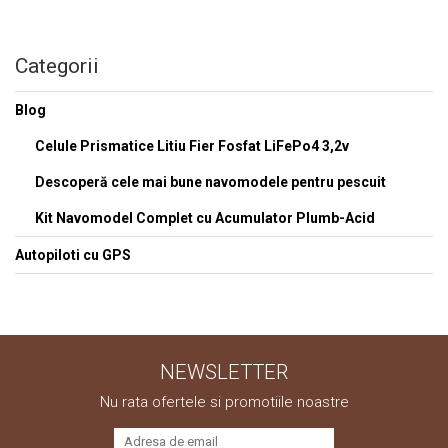
Smartwatch-Uri
STAND UP PADDLES
Categorii
Textile
Blog
Textile Camera
Celule Prismatice Litiu Fier Fosfat LiFePo4 3,2v
USB
Descoperă cele mai bune navomodele pentru pescuit
Uscatoare De Par
Kit Navomodel Complet cu Acumulator Plumb-Acid
Voucher Cadou
Autopiloti cu GPS
Wireless
NEWSLETTER
Nu rata ofertele si promotiile noastre