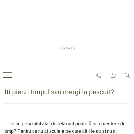
Navomodele Performante
Piese pentru Navomodele
Acumulatori Litiu Ion
Smart Deals
Navomodele
Coca Navomodel
Acumulatori Navomodele
SKY RC
Accesorii Navomodele
Accesorii Acumulatori
ECHIPAMENTE FITNESS
Acumulatori
Baterii Solare LiFePO₄
Accesorii Auto
Adezivi
Celule Litiu Ion 18650
Accesorii Console Gaming
Ax Port Elice
Celule Prismatice Litiu Fier
Accesorii Sportive
Fosfat LiFePo4 3,2v
Carme
Accesorii Telefoane
Iti pierzi timpul sau mergi la pescuit?
Cuplaje Elastice Sau Fixe
Camping & Outdoor
Elice
Casa Si Gradina
Decoratiuni Craciun
Incarcatoare
Mobilier
De ce pescuitul atat de relaxant poate fi si o pierdere de
Leduri
Fashion
timp? Pentru ca nu ai sculele pe care altii le au si nu ai