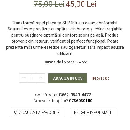
75,00 Lei
45,00 Lei
Smartwatch-Uri
STAND UP PADDLES
Transformă rapid placa ta SUP într-un caiac confortabil.
Textile
Scaunul este prevăzut cu spătar din burete și chingi reglabile
pentru susținere optimă și confort sporit pe apă. Produs
Textile Camera
provenit din retururi, verificat și perfect funcțional. Poate
USB
prezenta mici urme estetice sau zgârieturi fără impact asupra
utilizării.
Uscatoare De Par
Durata de livrare:
24 ore
Voucher Cadou
Wireless
IN STOC
ADAUGA IN COS
Cod Produs:
C662-9549-4477
Ai nevoie de ajutor?
0736030100
ADAUGA LA FAVORITE
CERE INFORMATII