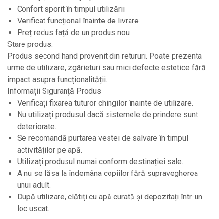
Confort sporit în timpul utilizării
Verificat funcțional înainte de livrare
Preț redus față de un produs nou
Stare produs:
Produs second hand provenit din retururi. Poate prezenta
urme de utilizare, zgârieturi sau mici defecte estetice fără
impact asupra funcționalității.
Informații Siguranță Produs
Verificați fixarea tuturor chingilor înainte de utilizare.
Nu utilizați produsul dacă sistemele de prindere sunt
deteriorate.
Se recomandă purtarea vestei de salvare în timpul
activităților pe apă.
Utilizați produsul numai conform destinației sale.
A nu se lăsa la îndemâna copiilor fără supravegherea
unui adult.
După utilizare, clătiți cu apă curată și depozitați într-un
loc uscat.