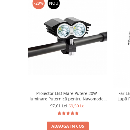
-29%
NOU
Proiector LED Mare Putere 20W -
Far L
Iluminare Puternică pentru Navomodele
Lupă P
și Vehicule
pe
97,61 Lei
69,50 Lei
ADAUGA IN COS