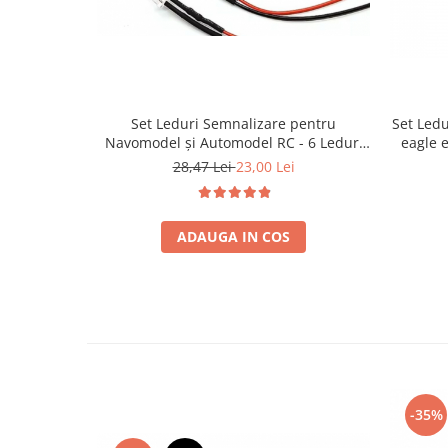
Set Leduri Semnalizare pentru
Set Led
Navomodel și Automodel RC - 6 Leduri
eagle e
Albastru, Alb și Roșu, 12V
l
28,47 Lei
23,00 Lei
ADAUGA IN COS
-35%