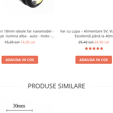
uri 18mm ideale far navomodel -
Far cu Lupa – Alimentare 5V, Viz
ye -lumina alba - auto - moto -
Excelentă până la 40m
uminare numar auto - 3w
15,25 Lei
14,00 Lei
25,42 Lei
24,90 Lei
ADAUGA IN COS
ADAUGA IN COS
PRODUSE SIMILARE