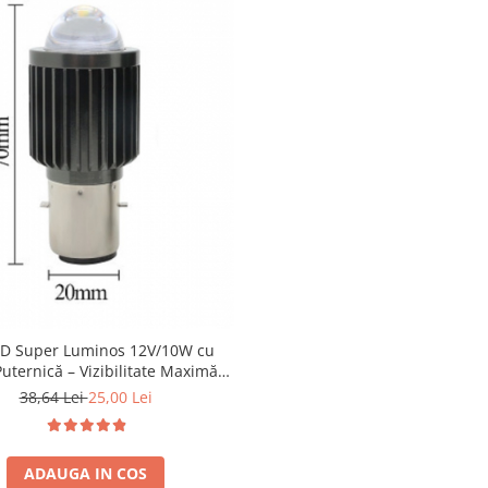
ED Super Luminos 12V/10W cu
uternică – Vizibilitate Maximă
ntru Navomodele și Moto
38,64 Lei
25,00 Lei
ADAUGA IN COS