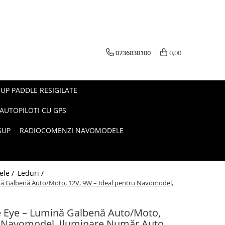
0736030100
0,00
UP PADDLE RESIGILATE
AUTOPILOTI CU GPS
SUP
RADIOCOMENZI NAVOMODELE
ele /
Leduri /
nă Galbenă Auto/Moto, 12V, 9W – Ideal pentru Navomodel,
e Eye – Lumină Galbenă Auto/Moto,
u Navomodel, Iluminare Număr Auto