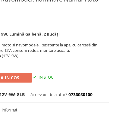
, 9W, Lumină Galbenă, 2 Bucăți
, moto și navomodele. Rezistente la apă, cu carcasă din
tare 12V, consum redus, montare ușoară.
 (12V, 9W).
IN STOC
A IN COS
12V-9W-GLB
Ai nevoie de ajutor?
0736030100
informatii