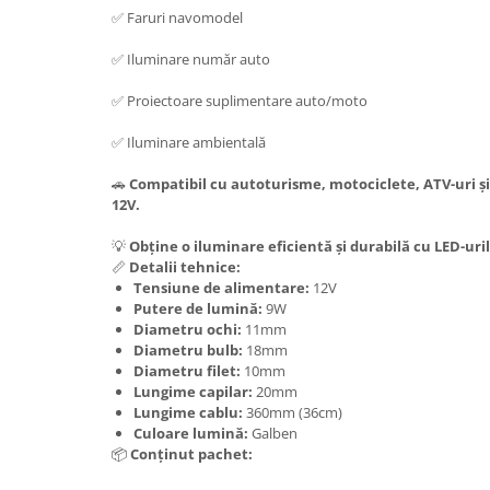
✅ Faruri navomodel
✅ Iluminare număr auto
✅ Proiectoare suplimentare auto/moto
✅ Iluminare ambientală
🚗
Compatibil cu autoturisme, motociclete, ATV-uri și
12V.
💡
Obține o iluminare eficientă și durabilă cu LED-ur
📏
Detalii tehnice:
Tensiune de alimentare:
12V
Putere de lumină:
9W
Diametru ochi:
11mm
Diametru bulb:
18mm
Diametru filet:
10mm
Lungime capilar:
20mm
Lungime cablu:
360mm (36cm)
Culoare lumină:
Galben
📦
Conținut pachet: