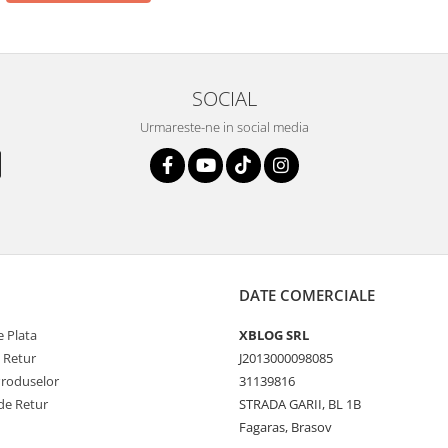
SOCIAL
Urmareste-ne in social media
DATE COMERCIALE
 Plata
XBLOG SRL
e Retur
J2013000098085
Produselor
31139816
de Retur
STRADA GARII, BL 1B
Fagaras, Brasov