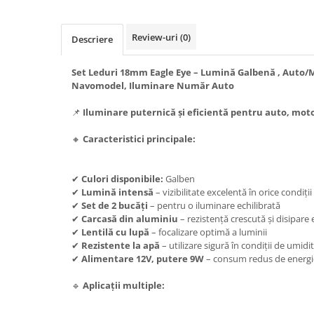
Textile
Textile camera
Review-uri
(0)
Descriere
USB
Set Leduri 18mm Eagle Eye – Lumină Galbenă , Auto/M
Uscatoare de par
Navomodel, Iluminare Număr Auto
Voucher cadou
📌
Iluminare puternică și eficientă pentru auto, mot
Wireless
🔸
Caracteristici principale:
✔
Culori disponibile:
Galben
✔
Lumină intensă
– vizibilitate excelentă în orice condiții
✔
Set de 2 bucăți
– pentru o iluminare echilibrată
✔
Carcasă din aluminiu
– rezistență crescută și disipare e
✔
Lentilă cu lupă
– focalizare optimă a luminii
✔
Rezistente la apă
– utilizare sigură în condiții de umidi
✔
Alimentare 12V, putere 9W
– consum redus de energi
🔹
Aplicații multiple: