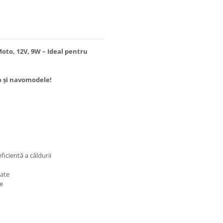
oto, 12V, 9W – Ideal pentru
o și navomodele!
ficientă a căldurii
tate
e