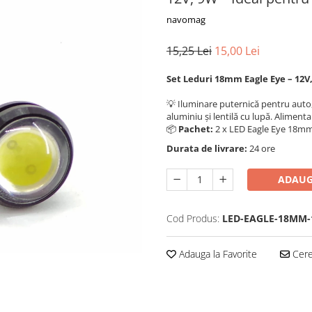
navomag
15,25 Lei
15,00 Lei
Set Leduri 18mm Eagle Eye – 12V
💡 Iluminare puternică pentru auto
aluminiu și lentilă cu lupă. Alimen
📦
Pachet:
2 x LED Eagle Eye 18mm
Durata de livrare:
24 ore
ADAUG
Cod Produs:
LED-EAGLE-18MM-
Adauga la Favorite
Cere 