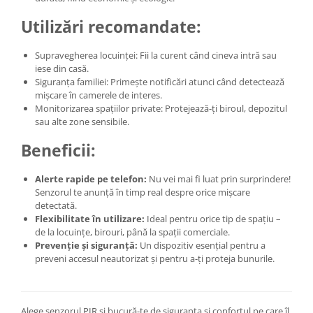
Utilizări recomandate:
Supravegherea locuinței: Fii la curent când cineva intră sau
iese din casă.
Siguranța familiei: Primește notificări atunci când detectează
mișcare în camerele de interes.
Monitorizarea spațiilor private: Protejează-ți biroul, depozitul
sau alte zone sensibile.
Beneficii:
Alerte rapide pe telefon:
Nu vei mai fi luat prin surprindere!
Senzorul te anunță în timp real despre orice mișcare
detectată.
Flexibilitate în utilizare:
Ideal pentru orice tip de spațiu –
de la locuințe, birouri, până la spații comerciale.
Prevenție și siguranță:
Un dispozitiv esențial pentru a
preveni accesul neautorizat și pentru a-ți proteja bunurile.
Alege senzorul PIR și bucură-te de siguranța și confortul pe care îl