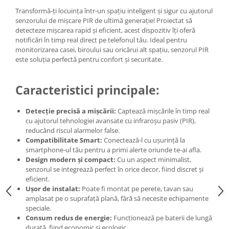
Transformă-ți locuința într-un spațiu inteligent și sigur cu ajutorul
senzorului de mișcare PIR de ultimă generație! Proiectat să
detecteze mișcarea rapid și eficient, acest dispozitiv îți oferă
notificări în timp real direct pe telefonul tău. Ideal pentru
monitorizarea casei, biroului sau oricărui alt spațiu, senzorul PIR
este soluția perfectă pentru confort și securitate.
Caracteristici principale:
Detecție precisă a mișcării:
Captează mișcările în timp real
cu ajutorul tehnologiei avansate cu infraroșu pasiv (PIR),
reducând riscul alarmelor false.
Compatibilitate Smart:
Conectează-l cu ușurință la
smartphone-ul tău pentru a primi alerte oriunde te-ai afla.
Design modern și compact:
Cu un aspect minimalist,
senzorul se integrează perfect în orice decor, fiind discret și
eficient.
Ușor de instalat:
Poate fi montat pe perete, tavan sau
amplasat pe o suprafață plană, fără să necesite echipamente
speciale.
Consum redus de energie:
Funcționează pe baterii de lungă
durată, fiind economic și ecologic.