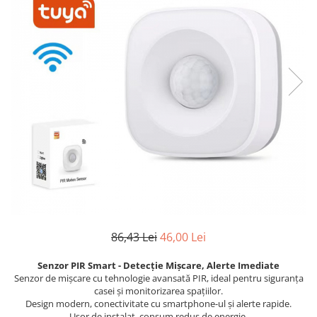
Motoare neperiate - Brushless
Genti si accesorii femei
Motoare Periate
Haine
Mufe si Conectori
Caciuli si Palarii
Radiocomenzi 6 Canale – Control
Haine Ciclism
Precis și Stabil pentru Modele RC
Navomag
Haine dama
Servomotoare
Pantaloni barbati
Suruburi / bucsi
Iluminat & electrice
Variatoare Esc-uri Brushless
Imbracaminte
Variatoare turatie - Esc-uri Periate
Incarcatoare telefoane
Voltmetre
Ingrijire personala & Cosmetice
Playere si Boxe portabile
86,43 Lei
46,00 Lei
Retelistica & Supraveghere
Scule Electrice
Senzor PIR Smart - Detecție Mișcare, Alerte Imediate
Senzor de mișcare cu tehnologie avansată PIR, ideal pentru siguranța
Smartwatch-uri
casei și monitorizarea spațiilor.
Design modern, conectivitate cu smartphone-ul și alerte rapide.
STAND UP PADDLES
Ușor de instalat, consum redus de energie.