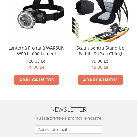
Lanternă Frontală WARSUN
Scaun pentru Stand Up
WE01 1000 Lumeni
Paddle SUP cu Chingi
Reîncărcabilă USB IP67
Reglabile - Second Hand
120,00 Lei
75,00 Lei
Senzor Mișcare 40h
Verificat
79,00 Lei
45,00 Lei
Autonomie
ADAUGA IN COS
ADAUGA IN COS
NEWSLETTER
Nu rata ofertele si promotiile noastre