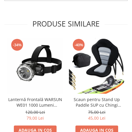
PRODUSE SIMILARE
-34%
-40%
Lanternă Frontală WARSUN
Scaun pentru Stand Up
WE01 1000 Lumeni
Paddle SUP cu Chingi
Reîncărcabilă USB IP67
Reglabile - Second Hand
120,00 Lei
75,00 Lei
Senzor Mișcare 40h
Verificat
79,00 Lei
45,00 Lei
Autonomie
ADAUGA IN COS
ADAUGA IN COS