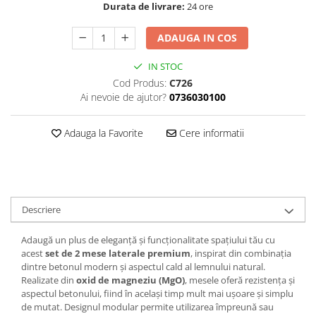
Durata de livrare:
24 ore
Textile
Textile camera
ADAUGA IN COS
USB
IN STOC
Uscatoare de par
Cod Produs:
C726
Ai nevoie de ajutor?
0736030100
Voucher cadou
Wireless
Adauga la Favorite
Cere informatii
Descriere
Adaugă un plus de eleganță și funcționalitate spațiului tău cu
acest
set de 2 mese laterale premium
, inspirat din combinația
dintre betonul modern și aspectul cald al lemnului natural.
Realizate din
oxid de magneziu (MgO)
, mesele oferă rezistența și
aspectul betonului, fiind în același timp mult mai ușoare și simplu
de mutat. Designul modular permite utilizarea împreună sau