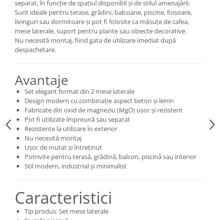
separat, în funcție de spațiul disponibil și de stilul amenajării.
Sunt ideale pentru terase, grădini, balcoane, piscine, foișoare,
livinguri sau dormitoare și pot fi folosite ca măsuțe de cafea,
mese laterale, suport pentru plante sau obiecte decorative.
Nu necesită montaj, fiind gata de utilizare imediat după
despachetare.
Avantaje
Set elegant format din 2 mese laterale
Design modern cu combinație aspect beton și lemn
Fabricate din oxid de magneziu (MgO) ușor și rezistent
Pot fi utilizate împreună sau separat
Rezistente la utilizare în exterior
Nu necesită montaj
Ușor de mutat și întreținut
Potrivite pentru terasă, grădină, balcon, piscină sau interior
Stil modern, industrial și minimalist
Caracteristici
Tip produs: Set mese laterale