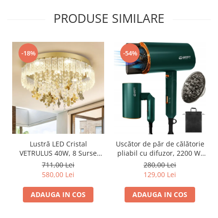
PRODUSE SIMILARE
-54%
-18%
Lustră LED Cristal
Uscător de păr de călătorie
VETRULUS 40W, 8 Surse
pliabil cu difuzor, 2200 W,
LED, 3 Temperaturi de
tehnologie ionică
711,00 Lei
280,00 Lei
Culoare, Design Modern
580,00 Lei
129,00 Lei
Auriu, Ø50 × 20 cm
ADAUGA IN COS
ADAUGA IN COS