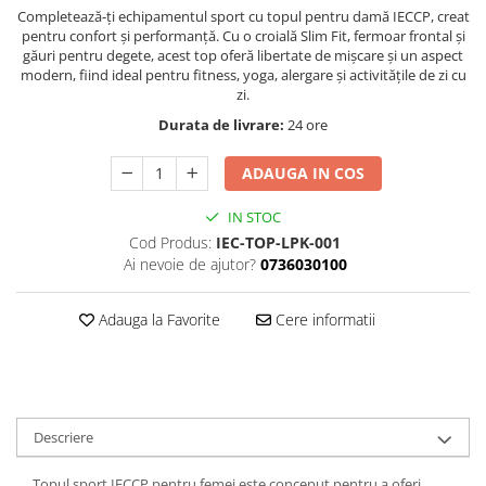
Completează-ți echipamentul sport cu topul pentru damă IECCP, creat
pentru confort și performanță. Cu o croială Slim Fit, fermoar frontal și
găuri pentru degete, acest top oferă libertate de mișcare și un aspect
modern, fiind ideal pentru fitness, yoga, alergare și activitățile de zi cu
zi.
Durata de livrare:
24 ore
ADAUGA IN COS
IN STOC
Cod Produs:
IEC-TOP-LPK-001
Ai nevoie de ajutor?
0736030100
Adauga la Favorite
Cere informatii
Descriere
Topul sport IECCP pentru femei este conceput pentru a oferi