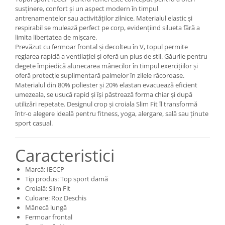
susținere, confort și un aspect modern în timpul
antrenamentelor sau activităților zilnice. Materialul elastic și
respirabil se mulează perfect pe corp, evidențiind silueta fără a
limita libertatea de mișcare.
Prevăzut cu fermoar frontal și decolteu în V, topul permite
reglarea rapidă a ventilației și oferă un plus de stil. Găurile pentru
degete împiedică alunecarea mânecilor în timpul exercițiilor și
oferă protecție suplimentară palmelor în zilele răcoroase.
Materialul din 80% poliester și 20% elastan evacuează eficient
umezeala, se usucă rapid și își păstrează forma chiar și după
utilizări repetate. Designul crop și croiala Slim Fit îl transformă
într-o alegere ideală pentru fitness, yoga, alergare, sală sau ținute
sport casual.
Caracteristici
Marcă: IECCP
Tip produs: Top sport damă
Croială: Slim Fit
Culoare: Roz Deschis
Mânecă lungă
Fermoar frontal