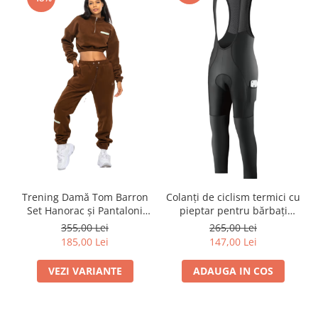
Trening Damă Tom Barron
Colanți de ciclism termici cu
Set Hanorac și Pantaloni
pieptar pentru bărbați
Casual Fleece
şezut căptuşit rezistent la
355,00 Lei
265,00 Lei
vânt până la -10°C – Negru
185,00 Lei
147,00 Lei
Pantaloni Lungi Ciclism cu
Bretele CEROTIPOLAR |
VEZI VARIANTE
ADAUGA IN COS
Bazon 4D | Compresie |
UPF 50+ | Pentru MTB