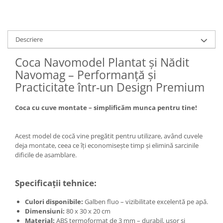
Descriere
Coca Navomodel Plantat și Nădit
Navomag – Performanță și
Practicitate într-un Design Premium
Coca cu cuve montate – simplificăm munca pentru tine!
Acest model de cocă vine pregătit pentru utilizare, având cuvele
deja montate, ceea ce îți economisește timp și elimină sarcinile
dificile de asamblare.
Specificații tehnice:
Culori disponibile:
Galben fluo – vizibilitate excelentă pe apă.
Dimensiuni:
80 x 30 x 20 cm
Material:
ABS termoformat de 3 mm – durabil, ușor și