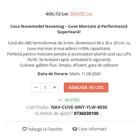
Textile
406,72 Lei
304,00 Lei
Textile camera
USB
Coca Navomodel Navomag – Cuve Montate și Performanță
Superioară!
Uscatoare de par
Cocă din ABS termoformat de 3 mm, dimensiuni 80 x 30 x 20 cm, cu
Voucher cadou
cuve mai mari și mai adânci (+33% capacitate).
Wireless
Perfectă pentru motoare periate și acumulatori plumb-acid sau LiPo
3S/4S. Se livrează rapid, ambalată în siguranță.
Culoare: galben fluo. Simplu, eficient, gata de utilizare!
Data de livrare:
Marti, 11.08.2026
ADAUGA IN COS
IN STOC
Cod Produs:
NAV-CUVE-MNT-YLW-8030
Ai nevoie de ajutor?
0736030100
Adauga la Favorite
Cere informatii