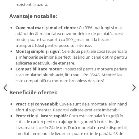
rezistent la uzură.
Avantaje notabile:
Cuve mai mari și mai eficiente:
Cu 33% mai lungi și mai
adânci decât majoritatea navomodelelor de pe piață, acest
model poate transporta cu 500 g mai mult la fiecare
transport. Ideal pentru pescuitul intensiv.
Montaj simplu și sigur:
Cele două părți ale coca (superioară
și inferioară) se îmbină perfect, lăsând un canal optim pentru
aplicarea adezivului de etanșare.
Compatibilitate motor:
Proiectată pentru motoare periate
și acumulatori plumb-acid, litiu sau LiPo 3S/4S. Atenție! Nu
este compatibilă cu motoare brushless de viteză.
Beneficiile ofertei:
Practic și convenabil:
Cuvele sunt deja montate, eliminând
efortul suplimentar. Raportul calitate-preț este imbatabil!
Protecție și livrare rapidă:
Coca este ambalată cu grijă în
cutie de carton pentru a ajunge în siguranță la destinație.
Livrarea se face în 24 de ore. Dacă modelul nu este disponibil
imediat, termenul de livrare se poate extinde până la 48 de