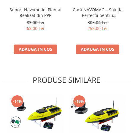
Cocă NAVOMAG – Soluția
Suport Navomodel Plantat
Perfectă pentru
Realizat din PPR
Navomodele de Plantat,
305,04 Lei
83,00 Lei
Fără Cuve Montate
253,00 Lei
63,00 Lei
ADAUGA IN COS
ADAUGA IN COS
PRODUSE SIMILARE
-14%
-19%