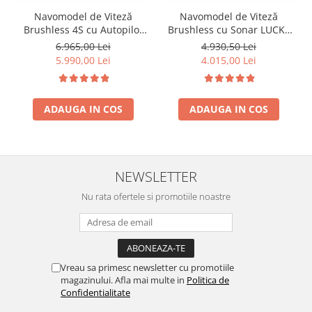
Navomodel de Viteză
Navomodel de Viteză
Brushless 4S cu Autopilot
Brushless cu Sonar LUCKY
GPS și Sonar Lucky FF918C -
FF918C, Acumulator 4S și
6.965,00 Lei
4.930,50 Lei
Performanță Premium de la
Radiocomandă Flysky
5.990,00 Lei
4.015,00 Lei
Navomag
ADAUGA IN COS
ADAUGA IN COS
NEWSLETTER
Nu rata ofertele si promotiile noastre
Vreau sa primesc newsletter cu promotiile
magazinului. Afla mai multe in
Politica de
Confidentialitate