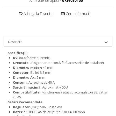
Ai nevoie de ajutor?
0736030100
Textile
Textile camera
Adauga la Favorite
Cere informatii
USB
Uscatoare de par
Voucher cadou
Descriere
Wireless
Specificații:
KV:
800 (foarte puternic)
Greutate:
214g (doar motorul, fără accesoriile de instalare)
Diametru motor:
42 mm
Conector:
Bullet 3.5 mm
Diametru Ax:
5 mm
Consum:
Aproximativ 40 A
Sarcină maximă:
Aproximativ 50 A
Compatibilitate:
Funcționează atât cu acumulatori 3S, cât și
cu 4S
Setări Recomandate:
Regulator (ESC):
50A Brushless
Baterie:
LiPO 3-4S de cel puțin 3300-4000 mAh