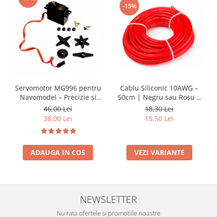
-15%
Cablu Siliconic 10AWG –
Servomotor MG996 pentru
50cm | Negru sau Roșu |
Navomodel – Precizie și
Rezistent 200°C
Durabilitate RC
18,30 Lei
46,00 Lei
15,50 Lei
38,00 Lei
VEZI VARIANTE
ADAUGA IN COS
NEWSLETTER
Nu rata ofertele si promotiile noastre