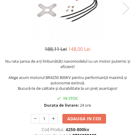
Motoare neperiate - Brushless
Genti si accesorii femei
Motoare Periate
Haine
Mufe si Conectori
Caciuli si Palarii
Radiocomenzi 6 Canale – Control
Haine Ciclism
Precis și Stabil pentru Modele RC
Navomag
Haine dama
Servomotoare
Pantaloni barbati
188,11 Lei
148,00 Lei
Suruburi / bucsi
Iluminat & electrice
Nu rata șansa de a-ți îmbunătăți navomodelul cu un motor puternic și
Variatoare Esc-uri Brushless
Imbracaminte
eficient!
Variatoare turatie - Esc-uri Periate
Incarcatoare telefoane
Alege acum motorul BR4250 800KV pentru performanță maximă și
Voltmetre
autonomie extinsă.
Ingrijire personala & Cosmetice
Bucură-te de calitate și durabilitate la un preț avantajos!
Playere si Boxe portabile
IN STOC
Retelistica & Supraveghere
Durata de livrare:
24 ore
Scule Electrice
ADAUGA IN COS
Smartwatch-uri
Cod Produs:
4250-800kv
STAND UP PADDLES