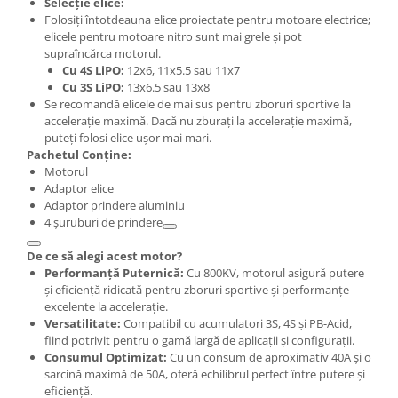
Selecție elice:
Folosiți întotdeauna elice proiectate pentru motoare electrice;
elicele pentru motoare nitro sunt mai grele și pot
supraîncărca motorul.
Cu 4S LiPO:
12x6, 11x5.5 sau 11x7
Cu 3S LiPO:
13x6.5 sau 13x8
Se recomandă elicele de mai sus pentru zboruri sportive la
accelerație maximă. Dacă nu zburați la accelerație maximă,
puteți folosi elice ușor mai mari.
Pachetul Conține:
Motorul
Adaptor elice
Adaptor prindere aluminiu
4 șuruburi de prindere
De ce să alegi acest motor?
Performanță Puternică:
Cu 800KV, motorul asigură putere
și eficiență ridicată pentru zboruri sportive și performanțe
excelente la accelerație.
Versatilitate:
Compatibil cu acumulatori 3S, 4S și PB-Acid,
fiind potrivit pentru o gamă largă de aplicații și configurații.
Consumul Optimizat:
Cu un consum de aproximativ 40A și o
sarcină maximă de 50A, oferă echilibrul perfect între putere și
eficiență.