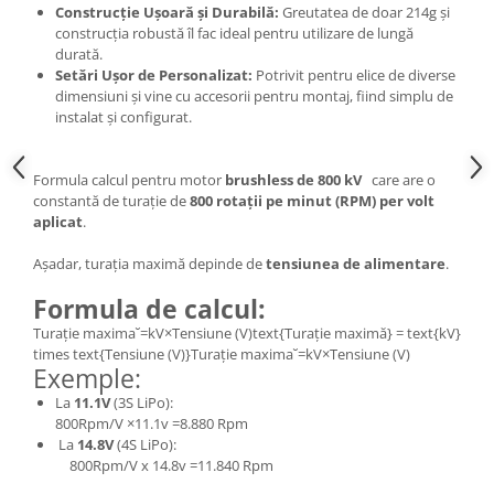
Construcție Ușoară și Durabilă:
Greutatea de doar 214g și
construcția robustă îl fac ideal pentru utilizare de lungă
durată.
Setări Ușor de Personalizat:
Potrivit pentru elice de diverse
dimensiuni și vine cu accesorii pentru montaj, fiind simplu de
instalat și configurat.
Formula calcul pentru motor
brushless de 800 kV
care are o
constantă de turație de
800 rotații pe minut (RPM) per volt
aplicat
.
Așadar, turația maximă depinde de
tensiunea de alimentare
.
Formula de calcul:
Turație maxima˘=kV×Tensiune (V)text{Turație maximă} = text{kV}
times text{Tensiune (V)}Turație maxima˘=kV×Tensiune (V)
Exemple:
La
11.1V
(3S LiPo):
800Rpm/V ×11.1v =8.880 Rpm
La
14.8V
(4S LiPo):
800Rpm/V x 14.8v =11.840 Rpm