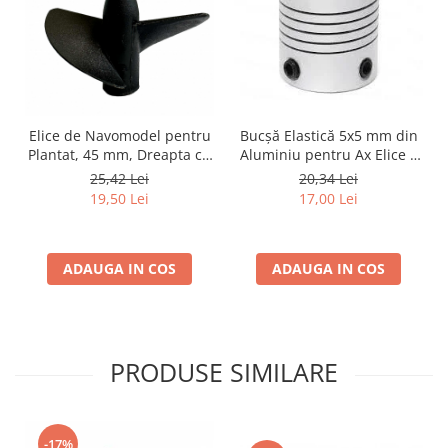
Elice de Navomodel pentru
Bucșă Elastică 5x5 mm din
Plantat, 45 mm, Dreapta cu
Aluminiu pentru Ax Elice –
Filet M4 – Design cu Două
Soluție Versatilă și Durabilă
25,42 Lei
20,34 Lei
Pale Vârf Ascuțit
19,50 Lei
17,00 Lei
ADAUGA IN COS
ADAUGA IN COS
PRODUSE SIMILARE
-17%