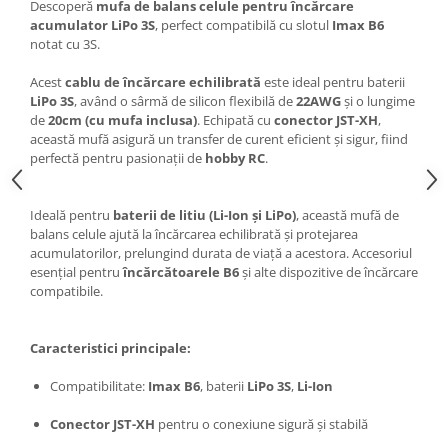
Descoperă
mufa de balans celule pentru încărcare
acumulator LiPo 3S
, perfect compatibilă cu slotul
Imax B6
notat cu 3S.
Acest
cablu de încărcare echilibrată
este ideal pentru baterii
LiPo 3S
, având o sârmă de silicon flexibilă de
22AWG
și o lungime
de
20cm (cu mufa inclusa)
. Echipată cu
conector JST-XH
,
această mufă asigură un transfer de curent eficient și sigur, fiind
perfectă pentru pasionații de
hobby RC
.
Ideală pentru
baterii de litiu (Li-Ion și LiPo)
, această mufă de
balans celule ajută la încărcarea echilibrată și protejarea
acumulatorilor, prelungind durata de viață a acestora. Accesoriul
esențial pentru
încărcătoarele B6
și alte dispozitive de încărcare
compatibile.
Caracteristici principale:
Compatibilitate:
Imax B6
, baterii
LiPo 3S
,
Li-Ion
Conector JST-XH
pentru o conexiune sigură și stabilă