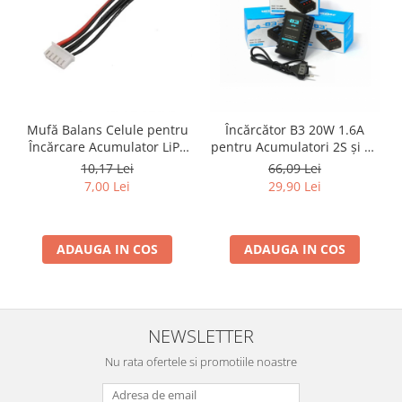
Mufă Balans Celule pentru
Încărcător B3 20W 1.6A
Încărcare Acumulator LiPo
pentru Acumulatori 2S și 3S
4S – Compatibilă cu Imax
cu Echilibrare Celule
10,17 Lei
66,09 Lei
B6, Conector JST-XH, Cablu
7,00 Lei
29,90 Lei
22AWG 20cm
ADAUGA IN COS
ADAUGA IN COS
NEWSLETTER
Nu rata ofertele si promotiile noastre