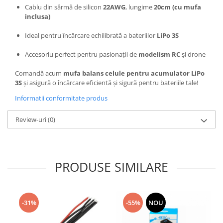
Cablu din sârmă de silicon
22AWG
, lungime
20cm (cu mufa
inclusa)
Ideal pentru încărcare echilibrată a bateriilor
LiPo 3S
Accesoriu perfect pentru pasionații de
modelism RC
și drone
Comandă acum
mufa balans celule pentru acumulator LiPo
3S
și asigură o încărcare eficientă și sigură pentru bateriile tale!
Informatii conformitate produs
Review-uri
(0)
PRODUSE SIMILARE
-31%
-55%
NOU