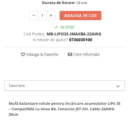
Durata de livrare:
24 ore
Textile
Textile camera
ADAUGA IN COS
USB
IN STOC
Uscatoare de par
Cod Produs:
MB-LIPO3S-IMAXB6-22AWG
Ai nevoie de ajutor?
0736030100
Voucher cadou
Wireless
Adauga la Favorite
Cere informatii
Descriere
Mufă balansare celule pentru încărcare acumulator LiPo 3S
– Compatibilă cu Imax B6, Conector JST-XH, Cablu 22AWG
20cm