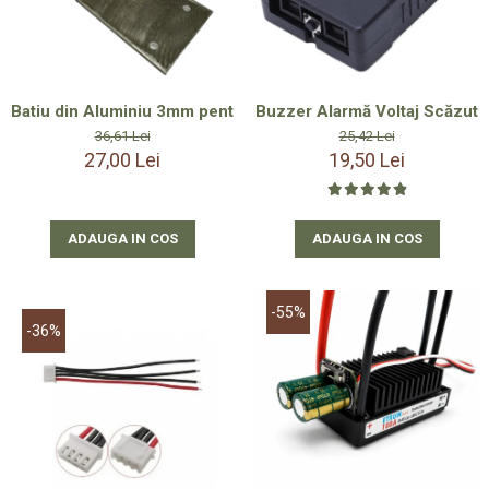
Batiu din Aluminiu 3mm pentru Motor cu Perii 755 40 și Moto
Buzzer Alarmă Voltaj Scăzut p
36,61 Lei
25,42 Lei
27,00 Lei
19,50 Lei
ADAUGA IN COS
ADAUGA IN COS
-55%
-36%