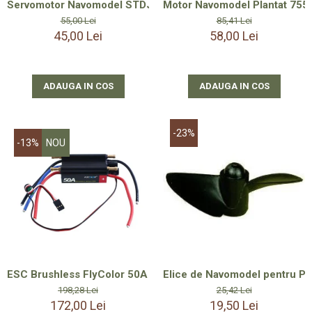
Servomotor Navomodel STDJX Servo PS-4806HB – 6.2 kg·cm, A
Motor Navomodel Plantat 755-
55,00 Lei
85,41 Lei
45,00 Lei
58,00 Lei
ADAUGA IN COS
ADAUGA IN COS
-23%
-13%
NOU
ESC Brushless FlyColor 50A 2-6S LiPo + Litiu Ion, UBEC Inclu
Elice de Navomodel pentru Pla
198,28 Lei
25,42 Lei
172,00 Lei
19,50 Lei