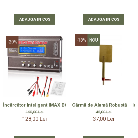
ADAUGA IN COS
ADAUGA IN COS
-18%
NOU
-20%
Încărcător Inteligent IMAX B6 V3 80W 6A pentru Acumulatori L
Cârmă de Alamă Robustă – Ide
160,00 Lei
45,00 Lei
128,00 Lei
37,00 Lei