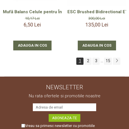
Mufă Balans Celule pentru Încărcare Acumulator LiPo 3S – 
ESC Brushed Bidirectional E
10,17 Lei
300,00 Lei
6,50 Lei
135,00 Lei
ADAUGA IN COS
ADAUGA IN COS
1
2
3
15
...
NEWSLETTER
Nu rata ofertele si promotiile noastre
Vreau sa primesc newsletter cu promotiile