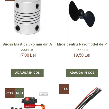
Smartwatch-Uri
STAND UP PADDLES
Textile
Textile Camera
USB
Bucșă Elastică 5x5 mm din Aluminiu pentru Ax Elice – Soluție 
Elice pentru Navomodel de Pla
Uscatoare De Par
20,34 Lei
25,42 Lei
17,00 Lei
19,50 Lei
Voucher Cadou
Wireless
ADAUGA IN COS
ADAUGA IN COS
-31%
-23%
NOU