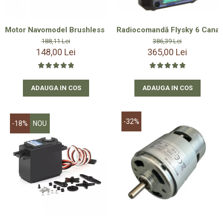
Motor Navomodel Brushless Outrunner - fara perii - 4250 800
Radiocomandă Flysky 6 Canale
188,11 Lei
386,39 Lei
148,00 Lei
365,00 Lei
ADAUGA IN COS
ADAUGA IN COS
-32%
-18%
NOU