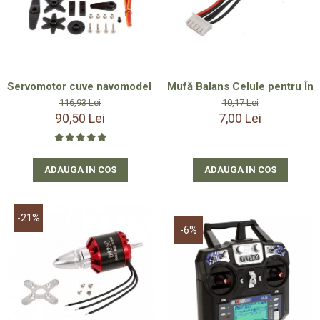
Servomotor cuve navomodel 20 kgf jx 6221mg servo accesorii
Mufă Balans Celule pentru Î
116,93 Lei
10,17 Lei
90,50 Lei
7,00 Lei
ADAUGA IN COS
ADAUGA IN COS
-21%
-6%