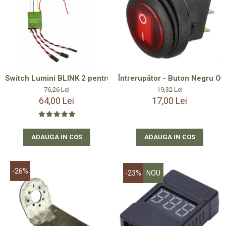
Switch Lumini BLINK 2 pentru Navomodele de Plantat cu 2 Cu
Întrerupător - Buton Negru O
76,26 Lei
19,32 Lei
64,00 Lei
17,00 Lei
ADAUGA IN COS
ADAUGA IN COS
-26%
-23%
NOU