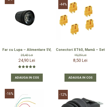
-44%
Far cu Lupa – Alimentare 5V, Vizibilitate Excelentă până la 4
Conectori XT60, 
25,42 Lei
15,25 Lei
24,90 Lei
8,50 Lei
ADAUGA IN COS
ADAUGA IN COS
-16%
-12%