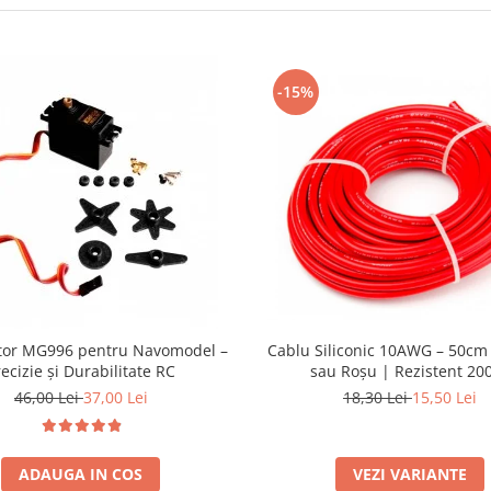
-15%
tor MG996 pentru Navomodel –
Cablu Siliconic 10AWG – 50cm
recizie și Durabilitate RC
sau Roșu | Rezistent 20
46,00 Lei
37,00 Lei
18,30 Lei
15,50 Lei
ADAUGA IN COS
VEZI VARIANTE