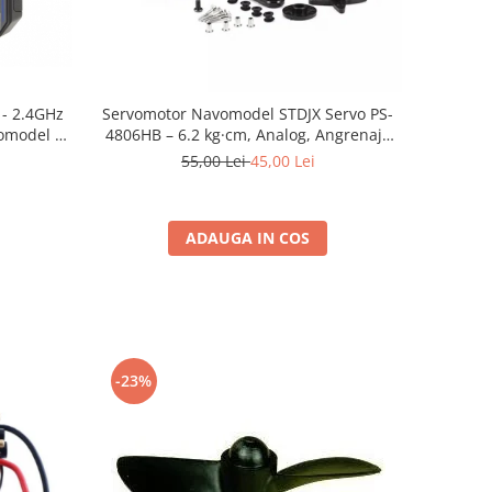
 - 2.4GHz
Servomotor Navomodel STDJX Servo PS-
omodel și
4806HB – 6.2 kg·cm, Analog, Angrenaje
Plastic, Ideal pentru Cârmă
55,00 Lei
45,00 Lei
ADAUGA IN COS
-23%