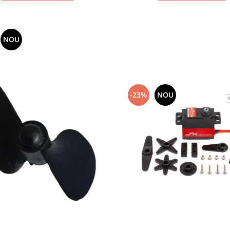
NOU
-23%
NOU