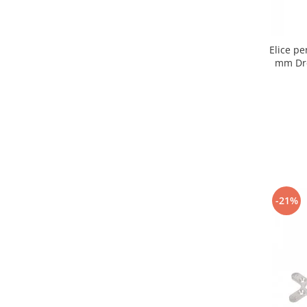
Elice p
mm Dre
D
-21%