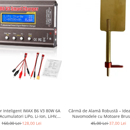
or Inteligent IMAX B6 V3 80W 6A
Cârmă de Alamă Robustă – Idea
Acumulatori LiPo, Li-Ion, LiHV,
Navomodele cu Motoare Brush
e, NiMH, NiCd și Plumb, cu
Periate
160,00 Lei
128,00 Lei
45,00 Lei
37,00 Lei
Alimentator AC Inclus