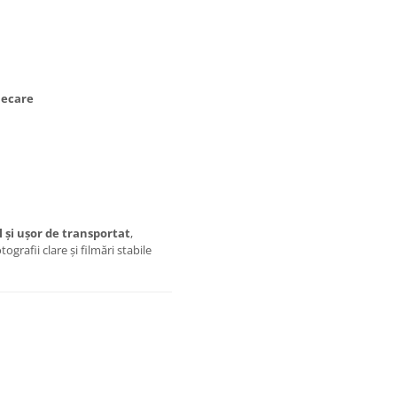
necare
 și ușor de transportat
,
grafii clare și filmări stabile