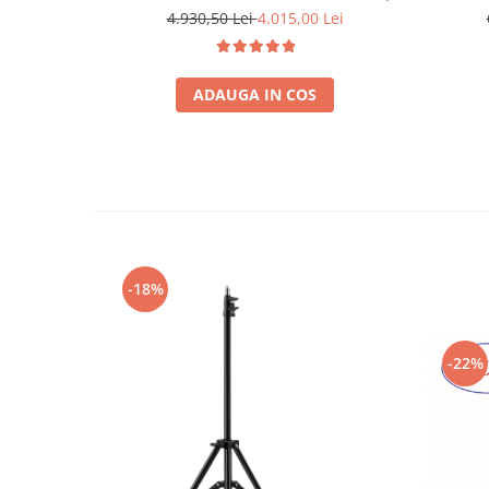
Radiocomandă Flysky
4.930,50 Lei
4.015,00 Lei
ADAUGA IN COS
-18%
-22%