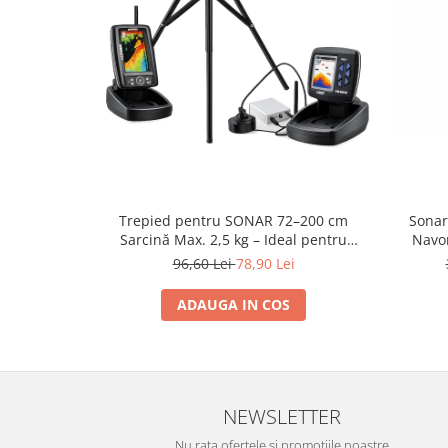
Trepied pentru SONAR 72–200 cm
Sonar
Sarcină Max. 2,5 kg – Ideal pentru
Navom
pescuit
Wirele
96,60 Lei
78,90 Lei
P
ADAUGA IN COS
NEWSLETTER
Nu rata ofertele si promotiile noastre