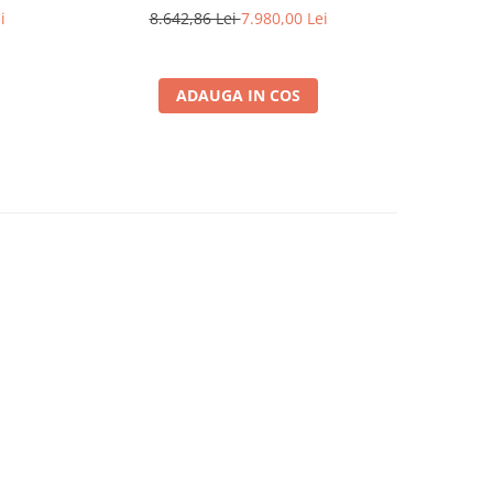
TF520 și Autopilot GPS
Wireless 
i
8.642,86 Lei
7.980,00 Lei
3.
Peș
ADAUGA IN COS