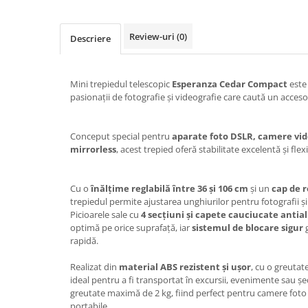
Textile
Textile camera
Review-uri
(0)
Descriere
USB
Uscatoare de par
Mini trepiedul telescopic
Esperanza Cedar Compact
este
pasionații de fotografie și videografie care caută un acces
Voucher cadou
Wireless
Conceput special pentru
aparate foto DSLR, camere vi
mirrorless
, acest trepied oferă stabilitate excelentă și flexi
Cu o
înălțime reglabilă între 36 și 106 cm
și un
cap de 
trepiedul permite ajustarea unghiurilor pentru fotografii și 
Picioarele sale cu
4 secțiuni și capete cauciucate anti
optimă pe orice suprafață, iar
sistemul de blocare sigur
g
rapidă.
Realizat din
material ABS rezistent și ușor
, cu o greutat
ideal pentru a fi transportat în excursii, evenimente sau șed
greutate maximă de 2 kg, fiind perfect pentru camere fot
portabile.