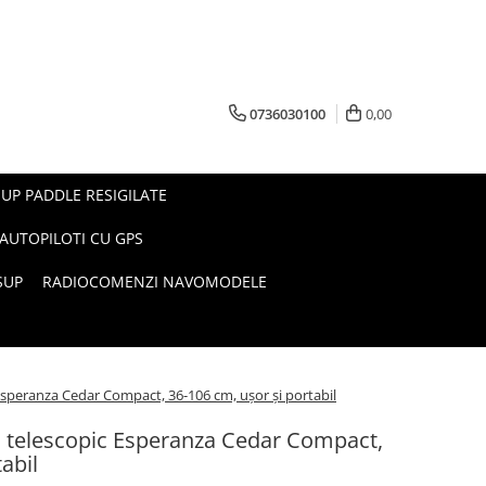
0736030100
0,00
UP PADDLE RESIGILATE
AUTOPILOTI CU GPS
SUP
RADIOCOMENZI NAVOMODELE
Esperanza Cedar Compact, 36-106 cm, ușor și portabil
eo telescopic Esperanza Cedar Compact,
abil