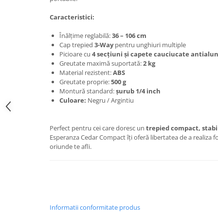
Caracteristici:
Înălțime reglabilă:
36 – 106 cm
Cap trepied
3-Way
pentru unghiuri multiple
Picioare cu
4 secțiuni și capete cauciucate antialu
Greutate maximă suportată:
2 kg
Material rezistent:
ABS
Greutate proprie:
500 g
Montură standard:
șurub 1/4 inch
Culoare:
Negru / Argintiu
Perfect pentru cei care doresc un
trepied compact, stabil
Esperanza Cedar Compact îți oferă libertatea de a realiza foto
oriunde te afli.
Informatii conformitate produs