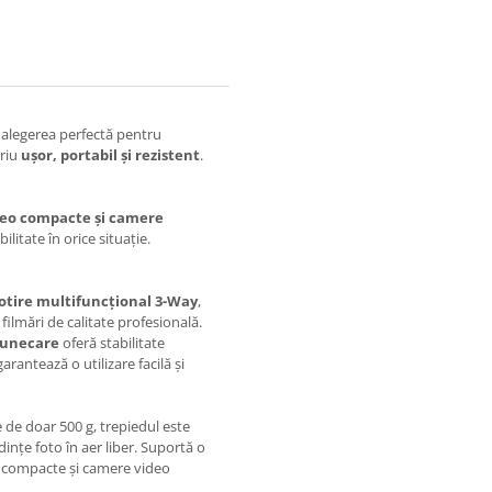
 alegerea perfectă pentru
oriu
ușor, portabil și rezistent
.
deo compacte și camere
bilitate în orice situație.
rotire multifuncțional 3-Way
,
filmări de calitate profesională.
alunecare
oferă stabilitate
arantează o utilizare facilă și
e de doar 500 g, trepiedul este
ințe foto în aer liber. Suportă o
o compacte și camere video