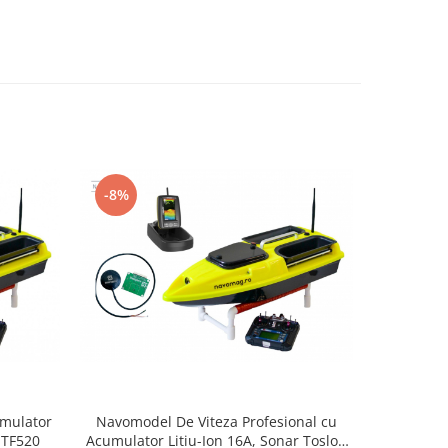
-22%
-8%
umulator
Navomodel De Viteza Profesional cu
Sonar C
n TF520
Acumulator Litiu-Ion 16A, Sonar Toslon
Navomod