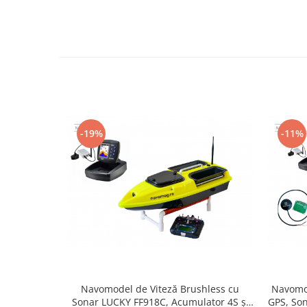
-19%
-11%
Navomodel de Viteză Brushless cu
Navomod
Sonar LUCKY FF918C, Acumulator 4S și
GPS, Son