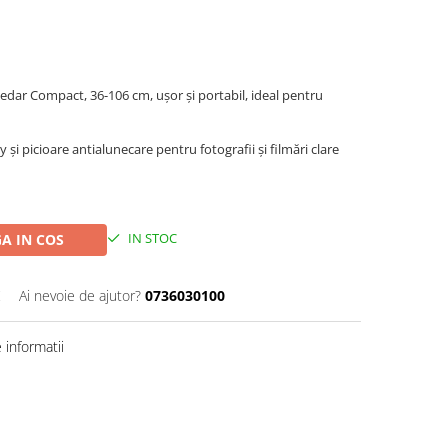
edar Compact, 36-106 cm, ușor și portabil, ideal pentru
y și picioare antialunecare pentru fotografii și filmări clare
IN STOC
A IN COS
Ai nevoie de ajutor?
0736030100
informatii