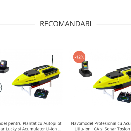
RECOMANDARI
-12%
el pentru Plantat cu Autopilot
Navomodel Profesional cu Ac
ar Lucky și Acumulator Li-ion 4S
Litiu-Ion 16A și Sonar Toslo