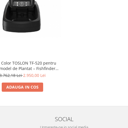
 Color TOSLON TF-520 pentru
odel de Plantat – Fishfinder
ss 300m, Ecran 4.3”, Detectare
3.762,18 Lei
2.950,00 Lei
ești & Structura Fundului
ADAUGA IN COS
SOCIAL
Urmareste-ne in social media