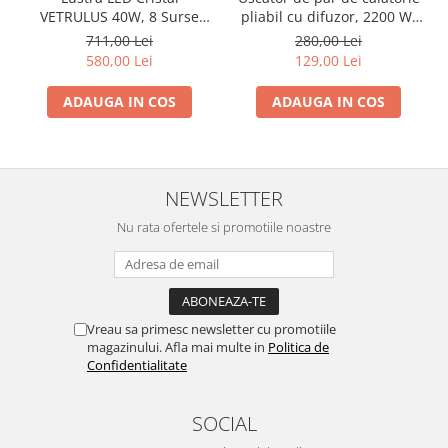
VETRULUS 40W, 8 Surse
pliabil cu difuzor, 2200 W,
LED, 3 Temperaturi de
tehnologie ionică
711,00 Lei
280,00 Lei
Culoare, Design Modern
580,00 Lei
129,00 Lei
Auriu, Ø50 × 20 cm
ADAUGA IN COS
ADAUGA IN COS
NEWSLETTER
Nu rata ofertele si promotiile noastre
Vreau sa primesc newsletter cu promotiile
magazinului. Afla mai multe in
Politica de
Confidentialitate
SOCIAL