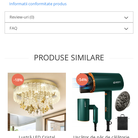
Informatii conformitate produs
Review-uri
(0)
FAQ
PRODUSE SIMILARE
-54%
-18%
Lustră LED Cristal
Uscător de păr de călătorie