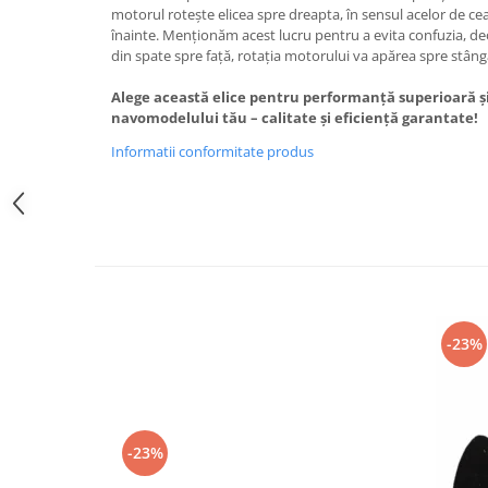
motorul rotește elicea spre dreapta, în sensul acelor de ce
înainte. Menționăm acest lucru pentru a evita confuzia, d
din spate spre față, rotația motorului va apărea spre stâng
Alege această elice pentru performanță superioară și 
navomodelului tău – calitate și eficiență garantate!
Informatii conformitate produs
-23%
-23%