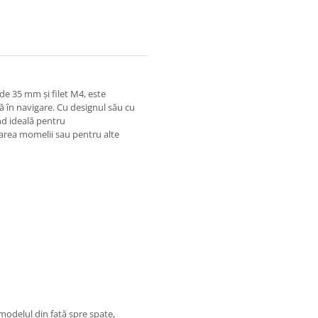
e 35 mm și filet M4, este
ă în navigare. Cu designul său cu
ind ideală pentru
tarea momelii sau pentru alte
omodelul din față spre spate,