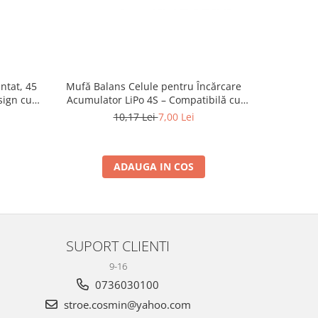
ntat, 45
Mufă Balans Celule pentru Încărcare
Cablu Sil
sign cu
Acumulator LiPo 4S – Compatibilă cu
sau 
d
Imax B6, Conector JST-XH, Cablu 22AWG
10,17 Lei
7,00 Lei
20cm
ADAUGA IN COS
SUPORT CLIENTI
9-16
0736030100
stroe.cosmin@yahoo.com