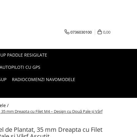
0736030100
0,00
UP PADDLE RESIGILATE
AUTOPILOTI CU GPS
SUP
RADIOCOMENZI NAVOMODELE
ele /
 35 mm Dreapta cu Filet M4 – Design cu Două Pale și Vârf
l de Plantat, 35 mm Dreapta cu Filet
le și Vârf Ascuțit