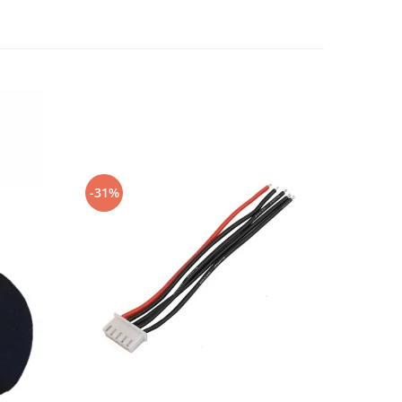
-31%
-15%