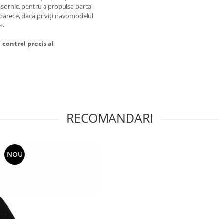
asornic, pentru a propulsa barca
eoarece, dacă priviți navomodelul
a.
control precis al
RECOMANDARI
NOU