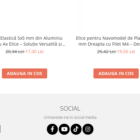
Elastică 5x5 mm din Aluminiu
Elice pentru Navomodel de Pla
 Ax Elice – Soluție Versatilă și
mm Dreapta cu Filet M4 – De
Durabilă
Două Pale și Vârf Rotun
20,34 Lei
17,00 Lei
25,42 Lei
19,50 Lei
ADAUGA IN COS
ADAUGA IN COS
SOCIAL
Urmareste-ne in social media