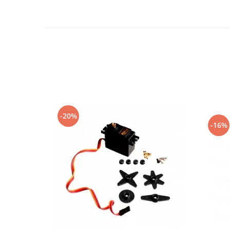
-20%
-16%