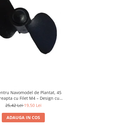
entru Navomodel de Plantat, 45
eapta cu Filet M4 – Design cu
Două Pale și Vârf Rotund
25,42 Lei
19,50 Lei
ADAUGA IN COS