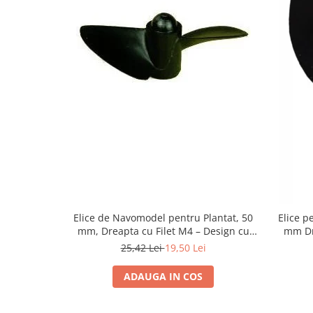
Elice de Navomodel pentru Plantat, 50
Elice p
mm, Dreapta cu Filet M4 – Design cu
mm Dr
Două Pale
25,42 Lei
19,50 Lei
ADAUGA IN COS