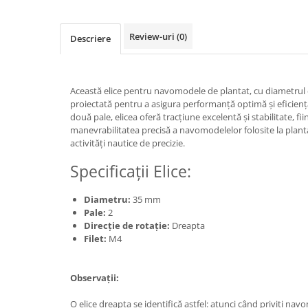
Textile
Textile camera
Review-uri
(0)
Descriere
USB
Uscatoare de par
Această elice pentru navomodele de plantat, cu diametrul d
Voucher cadou
proiectată pentru a asigura performanță optimă și eficienț
două pale, elicea oferă tracțiune excelentă și stabilitate, fi
Wireless
manevrabilitatea precisă a navomodelelor folosite la plan
activități nautice de precizie.
Specificații Elice:
Diametru:
35 mm
Pale:
2
Direcție de rotație:
Dreapta
Filet:
M4
Observații:
O elice dreapta se identifică astfel: atunci când priviți nav