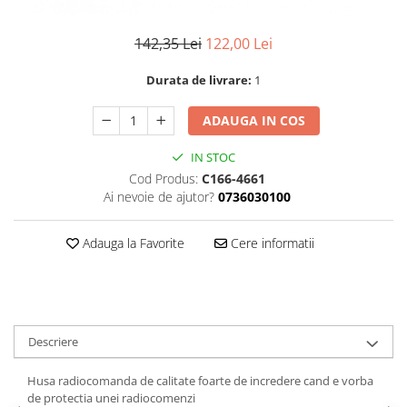
Textile
142,35 Lei
122,00 Lei
Textile camera
USB
Durata de livrare:
1
Uscatoare de par
ADAUGA IN COS
Voucher cadou
Wireless
IN STOC
Cod Produs:
C166-4661
Ai nevoie de ajutor?
0736030100
Adauga la Favorite
Cere informatii
Descriere
Husa radiocomanda de calitate foarte de incredere cand e vorba
de protectia unei radiocomenzi