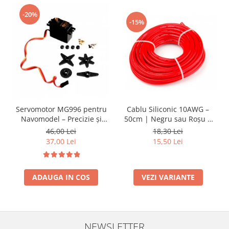
-20%
-15%
Cablu Siliconic 10AWG –
Servomotor MG996 pentru
50cm | Negru sau Roșu |
Navomodel – Precizie și
Rezistent 200°C
Durabilitate RC
18,30 Lei
46,00 Lei
15,50 Lei
37,00 Lei
VEZI VARIANTE
ADAUGA IN COS
NEWSLETTER