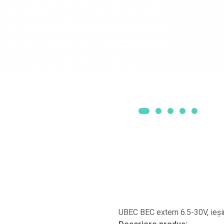
Smartwatch-Uri
STAND UP PADDLES
Textile
Textile Camera
USB
Uscatoare De Par
Voucher Cadou
Wireless
UBEC BEC extern 6.5-30V, ieși