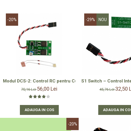
-20%
-29%
NOU
Modul DCS-2: Control RC pentru Cuve și Consumatori Electric
S1 Switch – Control Int
56,00 Lei
32,50 
70,16 Lei
45,76 Lei
ADAUGA IN COS
ADAUGA IN CO
-20%