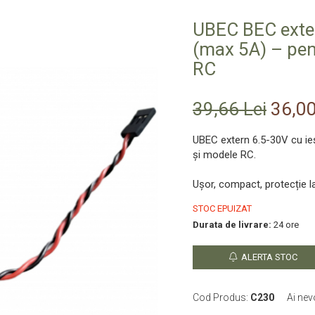
UBEC BEC extern
(max 5A) – pen
RC
39,66 Lei
36,00
UBEC extern 6.5-30V cu ie
și modele RC.
Ușor, compact, protecție la
STOC EPUIZAT
Durata de livrare:
24 ore
ALERTA STOC
Cod Produs:
C230
Ai nev