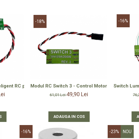
-16%
-18%
Modul RC Switch 3 - Control Motor Cuva Rotativă
i
eligent RC pentru Pornirea/Oprirea Consumatorilor (Sonar, Far
Switch Lum
49,90 Lei
Lei
61,01 Lei
76,
ADAUGA IN COS
S
A
-16%
-23%
NOU