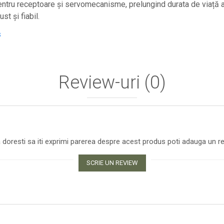
entru receptoare și servomecanisme, prelungind durata de viață 
st și fiabil.
s
Review-uri
(0)
 doresti sa iti exprimi parerea despre acest produs poti adauga un re
SCRIE UN REVIEW