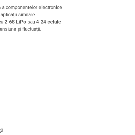
ură a componentelor electronice
licații similare.
cu
2-6S LiPo
sau
4-24 celule
siune și fluctuații.
ță.