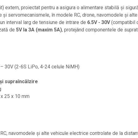
it) extern, proiectat pentru a asigura o alimentare stabilă și sig
 și servomecanismele, în modele RC, drone, navomodele și alte ap
n interval larg de tensiune de intrare de
6.5V - 30V
(compatibil 
izată de
5V la 3A (maxim 5A)
, protejând componentele de supraten
– 30V (2-6S LiPo, 4-24 celule NiMH)
și supraîncălzire
g
x 25 x 10 mm
RC, navomodele și alte vehicule electrice controlate de la distan