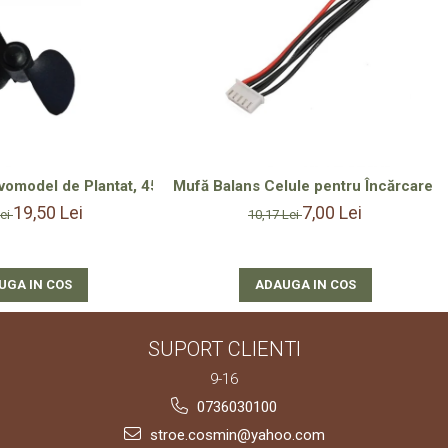
luție Versatilă și Durabilă
vomodel de Plantat, 45 mm Dreapta cu Filet M4 – Design cu Dou
Mufă Balans Celule pentru Încărcare
19,50 Lei
7,00 Lei
Lei
10,17 Lei
UGA IN COS
ADAUGA IN COS
SUPORT CLIENTI
9-16
0736030100
stroe.cosmin@yahoo.com