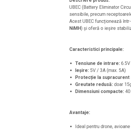
Descriere produs:
UBEC (Battery Eliminator Circu
sensibile, precum receptoarele
Acest UBEC funcționează într-u
NiMH
) și oferă o ieșire stabil
Caracteristici principale:
Tensiune de intrare:
6.5V 
Ieșire:
5V / 3A (max. 5A)
Protecție la supracurent 
Greutate redusă:
doar 15
Dimensiuni compacte:
40 
Avantaje:
Ideal pentru drone, avioane 