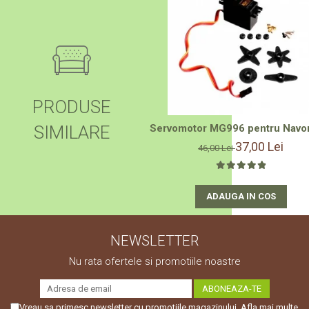
PRODUSE
SIMILARE
Servomotor MG996 pentru Navomo
37,00 Lei
46,00 Lei
ADAUGA IN COS
NEWSLETTER
Nu rata ofertele si promotiile noastre
Vreau sa primesc newsletter cu promotiile magazinului. Afla mai multe