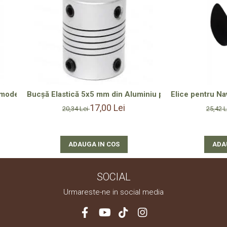
del – Precizie și Durabilitate RC
Bucșă Elastică 5x5 mm din Aluminiu pentru Ax Elice – So
Elice pentru Na
17,00 Lei
20,34 Lei
25,42 
ADAUGA IN COS
ADA
SOCIAL
Urmareste-ne in social media