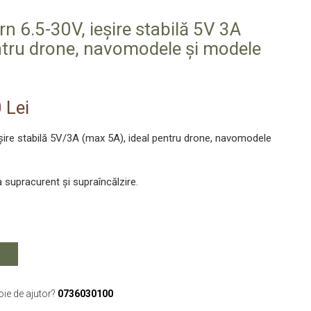
 6.5-30V, ieșire stabilă 5V 3A
tru drone, navomodele și modele
 Lei
șire stabilă 5V/3A (max 5A), ideal pentru drone, navomodele
 supracurent și supraîncălzire.
oie de ajutor?
0736030100