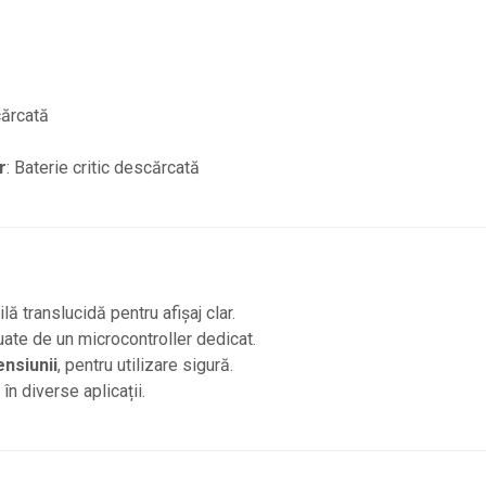
cărcată
r
: Baterie critic descărcată
ilă translucidă pentru afișaj clar.
ate de un microcontroller dedicat.
ensiunii
, pentru utilizare sigură.
în diverse aplicații.