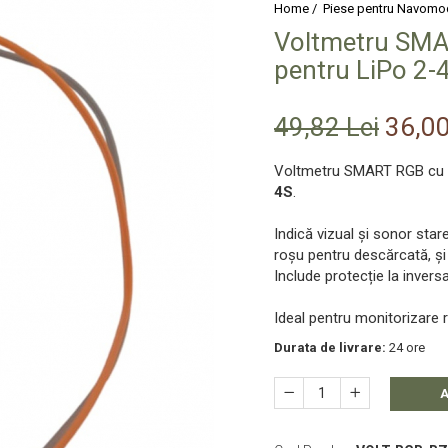
Home /
Piese pentru Navomo
Voltmetru SMA
pentru LiPo 2-
49,82 Lei
36,00
Voltmetru SMART RGB cu L
4S
.
Indică vizual și sonor star
roșu pentru descărcată, și
Include protecție la invers
Ideal pentru monitorizare 
Durata de livrare:
24 ore
A