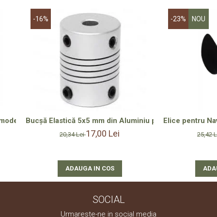
-16%
-23%
NOU
del – Precizie și Durabilitate RC
Bucșă Elastică 5x5 mm din Aluminiu pentru Ax Elice – So
Elice pentru Na
17,00 Lei
20,34 Lei
25,42 
ADAUGA IN COS
ADA
SOCIAL
Urmareste-ne in social media