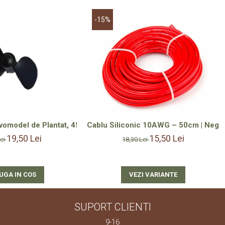
-15%
luție Versatilă și Durabilă
vomodel de Plantat, 45 mm Dreapta cu Filet M4 – Design cu Dou
Cablu Siliconic 10AWG – 50cm | Negru
19,50 Lei
15,50 Lei
Lei
18,30 Lei
UGA IN COS
VEZI VARIANTE
SUPORT CLIENTI
9-16