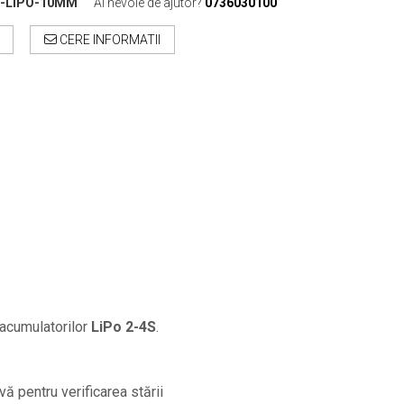
Z-LIPO-10MM
Ai nevoie de ajutor?
0736030100
CERE INFORMATII
 acumulatorilor
LiPo 2-4S
.
ă pentru verificarea stării