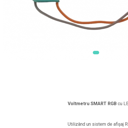
Smartwatch-Uri
STAND UP PADDLES
Textile
Textile Camera
USB
Uscatoare De Par
Voucher Cadou
Wireless
Voltmetru SMART RGB
cu L
Utilizând un sistem de afișaj R