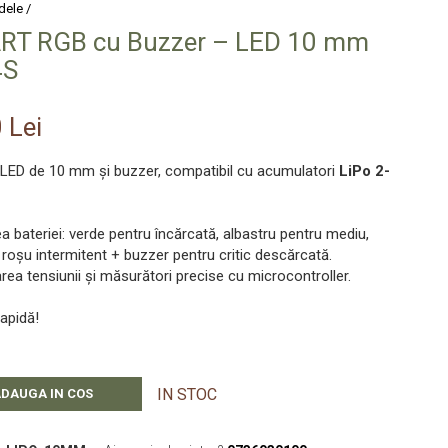
dele /
RT RGB cu Buzzer – LED 10 mm
4S
 Lei
ED de 10 mm și buzzer, compatibil cu acumulatori
LiPo 2-
ea bateriei: verde pentru încărcată, albastru pentru mediu,
 roșu intermitent + buzzer pentru critic descărcată.
area tensiunii și măsurători precise cu microcontroller.
rapidă!
IN STOC
DAUGA IN COS