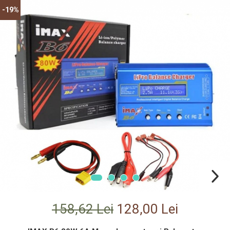
Module Electronice
-19%
Gaming
Motoare Neperiate - Brushless
Genti Si Accesorii Femei
Motoare Periate
Haine
Mufe Si Conectori
Caciuli si Palarii
Radiocomenzi 6 Canale –
Haine Ciclism
Control Precis Și Stabil Pentru
Haine dama
Modele RC Navomag
Pantaloni barbati
Servomotoare
Iluminat & Electrice
Suruburi / Bucsi
Imbracaminte
Variatoare Esc-Uri Brushless
Incarcatoare Telefoane
Variatoare Turatie - Esc-Uri
Ingrijire Personala & Cosmetice
Periate
Playere Si Boxe Portabile
Voltmetre
Retelistica & Supraveghere
158,62 Lei
128,00 Lei
Scule Electrice