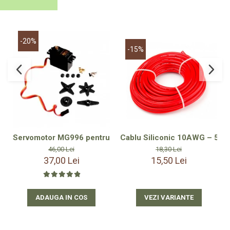
-20%
-15%
Cablu Siliconic 10AWG – 50cm
Servomotor MG996 pentru Navomodel – Precizie și Durabil
18,30 Lei
46,00 Lei
15,50 Lei
37,00 Lei
VEZI VARIANTE
ADAUGA IN COS