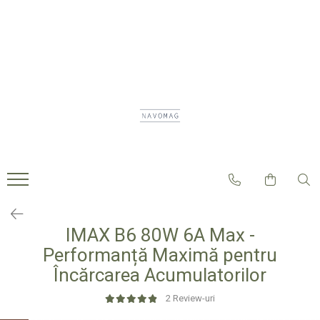
Navomodele Performante
Piese pentru Navomodele
Acumulatori Litiu Ion
Smart Deals
Navomodele
Coca Navomodel
Acumulatori Navomodele
SKY RC
Accesorii Navomodele
Accesorii Acumulatori
ECHIPAMENTE FITNESS
Acumulatori
Baterii Solare LiFePO₄
Accesorii Auto
Adezivi
Celule Litiu Ion 18650
Accesorii Console Gaming
Ax Port Elice
Celule Prismatice Litiu Fier
Accesorii Sportive
Fosfat LiFePo4 3,2v
Carme
Accesorii Telefoane
Cuplaje Elastice Sau Fixe
Camping & Outdoor
IMAX B6 80W 6A Max -
Performanță Maximă pentru
Elice
Casa Si Gradina
Încărcarea Acumulatorilor
Decoratiuni Craciun
Incarcatoare
Mobilier
2 Review-uri
Leduri
Fashion