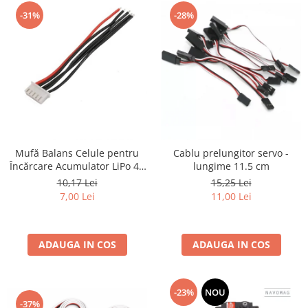
-31%
-28%
Mufă Balans Celule pentru
Cablu prelungitor servo -
Încărcare Acumulator LiPo 4S
lungime 11.5 cm
– Compatibilă cu Imax B6,
10,17 Lei
15,25 Lei
Conector JST-XH, Cablu
7,00 Lei
11,00 Lei
22AWG 20cm
ADAUGA IN COS
ADAUGA IN COS
-23%
NOU
-37%