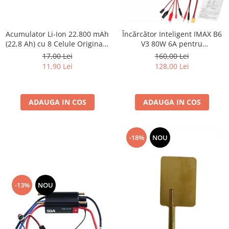
Acumulator Li-Ion 22.800 mAh
Încărcător Inteligent IMAX B6
(22,8 Ah) cu 8 Celule Originale
V3 80W 6A pentru
LG INR18650-M29 2850 mAh
Acumulatori LiPo, Li-Ion, LiHV,
17,00 Lei
160,00 Lei
10A, 3,6V, Fără BMS
LiFe, NiMH, NiCd și Plumb, cu
11,90 Lei
128,00 Lei
Alimentator AC Inclus
ADAUGA IN COS
ADAUGA IN COS
-18%
NOU
-13%
NOU