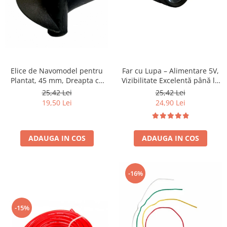
Elice de Navomodel pentru
Far cu Lupa – Alimentare 5V,
Plantat, 45 mm, Dreapta cu
Vizibilitate Excelentă până la
Filet M4 – Design cu Două
40m
25,42 Lei
25,42 Lei
Pale Vârf Ascuțit
19,50 Lei
24,90 Lei
ADAUGA IN COS
ADAUGA IN COS
-16%
-15%