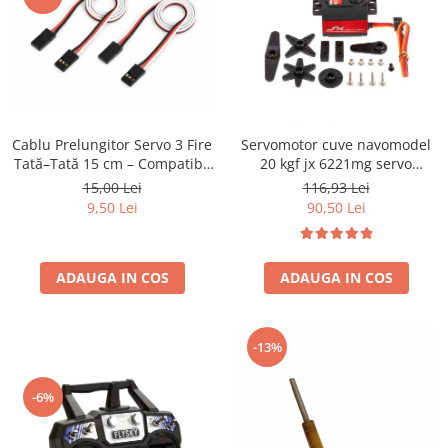
Cablu Prelungitor Servo 3 Fire
Servomotor cuve navomodel
Tată–Tată 15 cm – Compatibil
20 kgf jx 6221mg servo
RC și Navomodele
accesorii incluse
15,00 Lei
116,93 Lei
9,50 Lei
90,50 Lei
ADAUGA IN COS
ADAUGA IN COS
-13%
-6%