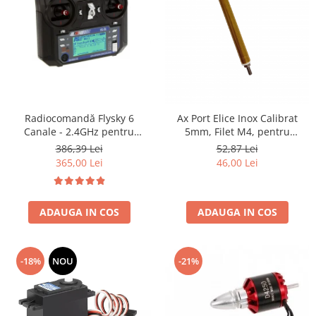
Radiocomandă Flysky 6
Ax Port Elice Inox Calibrat
Canale - 2.4GHz pentru
5mm, Filet M4, pentru
Dronă, Navomodel,
Motoare Brushed și Brushless
386,39 Lei
52,87 Lei
Aeromodel și Barcă de Nădit
365,00 Lei
46,00 Lei
ADAUGA IN COS
ADAUGA IN COS
-18%
NOU
-21%