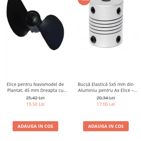
Textile
Textile camera
USB
Uscatoare de par
Voucher cadou
Wireless
Elice pentru Navomodel de
Bucșă Elastică 5x5 mm din
Plantat, 45 mm Dreapta cu
Aluminiu pentru Ax Elice –
Filet M4 – Design cu Două
Soluție Versatilă și Durabilă
25,42 Lei
20,34 Lei
Pale și Vârf Rotund
19,50 Lei
17,00 Lei
ADAUGA IN COS
ADAUGA IN COS