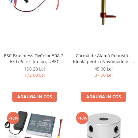
ESC Brushless FlyColor 50A 2-
Cârmă de Alamă Robustă –
6S LiPo + Litiu Ion, UBEC
Ideală pentru Navomodele cu
Inclus – Performanță și Răcire
Motoare Brushless și Periate
198,28 Lei
45,00 Lei
Eficientă pentru Bărci RC
172,00 Lei
37,00 Lei
ADAUGA IN COS
ADAUGA IN COS
-16%
-13%