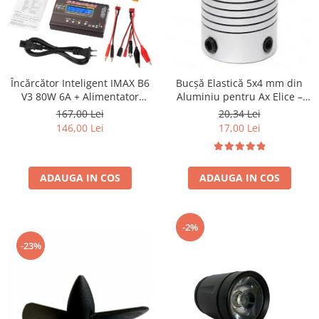
Încărcător Inteligent IMAX B6
Bucșă Elastică 5x4 mm din
V3 80W 6A + Alimentator
Aluminiu pentru Ax Elice –
SAGEM – Pachet Promoțional
Soluție Versatilă și Durabilă
167,00 Lei
20,34 Lei
pentru Acumulatori 2S-6S
146,00 Lei
17,00 Lei
LiPo, Li-Ion, LiHV, LiFe, NiMH,
NiCd și Plumb, cu Alimentator
AC Inclus
ADAUGA IN COS
ADAUGA IN COS
-2%
-23%