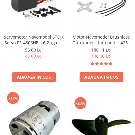
Servomotor Navomodel STDJX
Motor Navomodel Brushless
Servo PS-4806HB – 6.2 kg·cm,
Outrunner - fara perii - 4250
Analog, Angrenaje Plastic,
800kv
55,00 Lei
188,11 Lei
Ideal pentru Cârmă
45,00 Lei
148,00 Lei
ADAUGA IN COS
ADAUGA IN COS
-32%
-23%