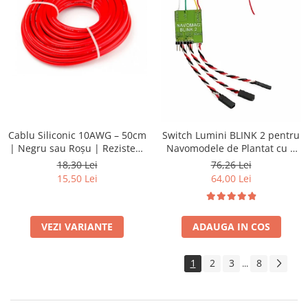
Cablu Siliconic 10AWG – 50cm
Switch Lumini BLINK 2 pentru
| Negru sau Roșu | Rezistent
Navomodele de Plantat cu 2
200°C
Cuve – Control Independent
18,30 Lei
76,26 Lei
FAR & Lumini, Semnalizare
15,50 Lei
64,00 Lei
Basculare
VEZI VARIANTE
ADAUGA IN COS
1
2
3
8
...