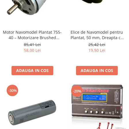
Motor Navomodel Plantat 755-
Elice de Navomodel pentru
40 – Motorizare Brushed
Plantat, 50 mm, Dreapta cu
Economică și Fiabilă
Filet M4 – Design cu Două
85,41 Lei
25,42 Lei
Pale
58,00 Lei
19,50 Lei
ADAUGA IN COS
ADAUGA IN COS
-30%
-20%